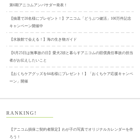
第6期アニコムアンバサダー発表！
【抽選で20名様にプレゼント！】アニコム「どうぶつ健活」100万件記念
キャンペーン開催中
【水族館で会える！】海の生き物ガイド
【6月25日は無事故の日】愛犬2頭と暮らすアニコムの賠償責任事故の担当
者がお伝えしたいこと
【おくちケアグッズを64名様にプレゼント！】「おくちケア応援キャンペ
ーン」開催
RANKING!
【アニコム損保ご契約者限定】わが子の写真でオリジナルカレンダーを作
ろう！