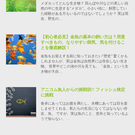
メダカってどんな生き物？ 田んぼや川などの美しい自
然の中に生息する“メダカ”。小さい頃に、飼育してい
た経験がある方もいるのではないでしょうか？ 実は現
在、野生の…
【初心者必見】金魚の基本の飼い方は？用意
すべきもの、なりやすい病気、気を付けるこ
とを徹底解説！
金魚をお迎えする前に知っておきたい“歴史” 驚くかも
しれませんが、実は金魚は自然界には存在しない生き
物。 世界中どこの池や川を見ても、「金魚」という生
き物が大自…
アニコム魚人からの挑戦状!! フィッシュ検定
に挑戦
食卓にあってはお腹を満たし、水槽にあっては目を楽
しませてくれる…私たちの生活になくてはならない存
在、魚。 ですが、実は魚のこと、意外と知っているよ
うで知らない、…