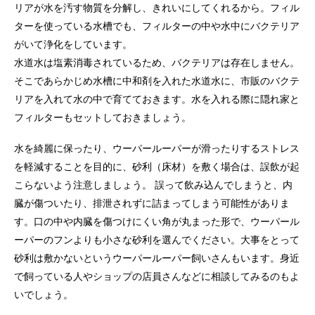
リアが水を汚す物質を分解し、きれいにしてくれるから。フィル
ターを使っている水槽でも、フィルターの中や水中にバクテリア
がいて浄化をしています。
水道水は塩素消毒されているため、バクテリアは存在しません。
そこであらかじめ水槽に中和剤を入れた水道水に、市販のバクテ
リアを入れて水の中で育てておきます。水を入れる際に隠れ家と
フィルターもセットしておきましょう。
水を綺麗に保ったり、ウーパールーパーが滑ったりするストレス
を軽減することを目的に、砂利（床材）を敷く場合は、誤飲が起
こらないよう注意しましょう。 誤って飲み込んでしまうと、内
臓が傷ついたり、排泄されずに詰まってしまう可能性がありま
す。口の中や内臓を傷つけにくい角が丸まった形で、ウーパール
ーパーのフンよりも小さな砂利を選んでください。大事をとって
砂利は敷かないというウーパールーパー飼いさんもいます。身近
で飼っている人やショップの店員さんなどに相談してみるのもよ
いでしょう。