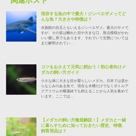
関連ポスト
現存する魚の中で最大！ジンベエザメってど
んな魚？大きさや特徴は？
水族館の目玉ともいえるジンベエザメ。最大のサメで
すが、その姿は離れた目や大きな口、斑点模様がかわ
いい癒し系でもあります。それでいて生態については
まだ解明されてい…
コツをおさえて元気に飼おう！初心者向けメ
ダカの飼い方ガイド
小さな体に大きな目が愛らしいメダカ。日本では昔か
らなじみのある魚で、現在も水槽だけでなくボトルア
クアリウムや睡蓮鉢でも飼えることから人気を集めて
います。ここでは…
【メダカの飼い方徹底解説！】メダカと一緒
に暮らすために知っておきたい歴史、特徴、
飼育用品は？