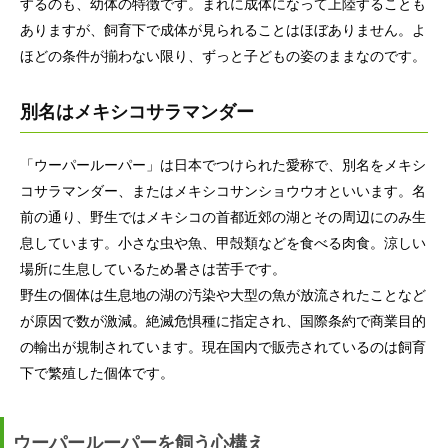
するのも、幼体の特徴です。まれに成体になって上陸することも
ありますが、飼育下で成体が見られることはほぼありません。よ
ほどの条件が揃わない限り、ずっと子どもの姿のままなのです。
別名はメキシコサラマンダー
「ウーパールーパー」は日本でつけられた愛称で、別名をメキシ
コサラマンダー、またはメキシコサンショウウオといいます。名
前の通り、野生ではメキシコの首都近郊の湖とその周辺にのみ生
息しています。小さな虫や魚、甲殻類などを食べる肉食。涼しい
場所に生息しているため暑さは苦手です。
野生の個体は生息地の湖の汚染や大型の魚が放流されたことなど
が原因で数が激減。絶滅危惧種に指定され、国際条約で商業目的
の輸出が規制されています。現在国内で販売されているのは飼育
下で繁殖した個体です。
ウーパールーパーを飼う心構え