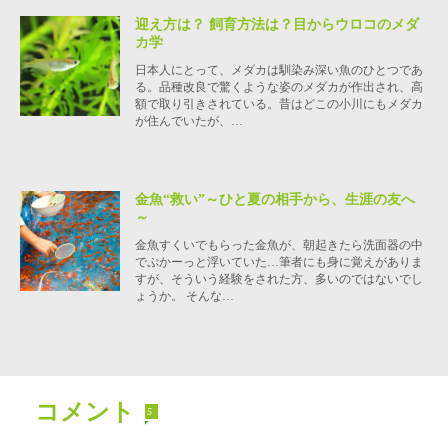
迎え方は？ 飼育方法は？目からウロコのメダ
カ学
日本人にとって、メダカは馴染み深い魚のひとつであ
る。品種改良で驚くような姿のメダカが作出され、高
額で取り引きされている。昔はどこの小川にもメダカ
が住んでいたが、…
金魚“救い”～ひと夏の相手から、生涯の友へ
～
金魚すくいでもらった金魚が、朝起きたら洗面器の中
でぷかーっと浮いていた…筆者にも身に覚えがありま
すが、そういう経験をされた方、多いのではないでし
ょうか。 そんな…
コメント
5