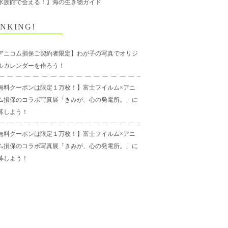
水族館で会える！】海の生き物ガイド
NKING!
アニコム損保ご契約者限定】わが子の写真でオリジ
ルカレンダーを作ろう！
無料クーポンは限定１万枚！】富士フイルム×アニ
ム損保のコラボ写真展「きみが、心の発電所。」に
募しよう！
無料クーポンは限定１万枚！】富士フイルム×アニ
ム損保のコラボ写真展「きみが、心の発電所。」に
募しよう！