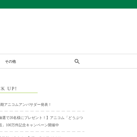
その他
CK UP!
6期アニコムアンバサダー発表！
抽選で20名様にプレゼント！】アニコム「どうぶつ
活」100万件記念キャンペーン開催中