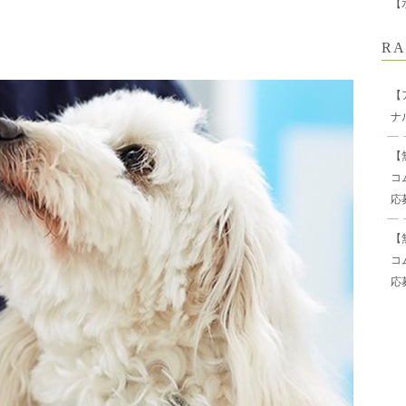
【
RA
【
ナ
【
コ
応
【
コ
応