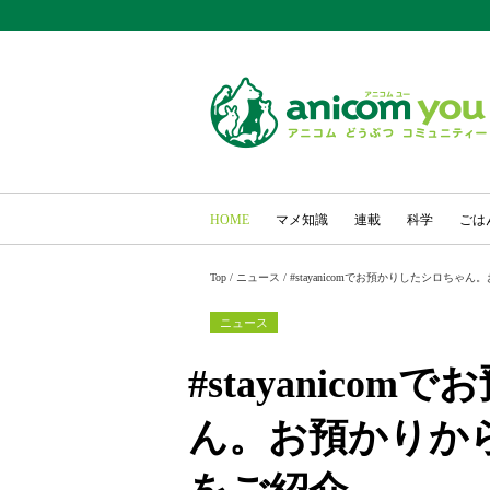
HOME
マメ知識
連載
科学
ごは
Top
/
ニュース
/
#stayanicomでお預かりしたシロち
ニュース
#stayanico
ん。お預かりか