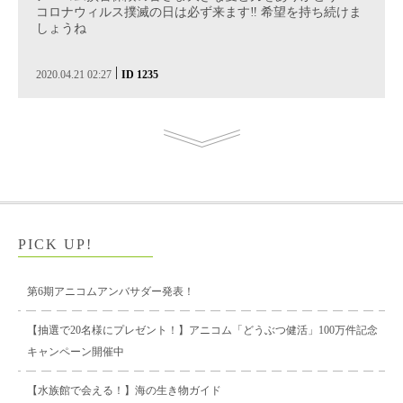
コロナウィルス撲滅の日は必ず来ます‼️ 希望を持ち続けま
しょうね
|
2020.04.21 02:27
ID 1235
PICK UP!
第6期アニコムアンバサダー発表！
【抽選で20名様にプレゼント！】アニコム「どうぶつ健活」100万件記念
キャンペーン開催中
【水族館で会える！】海の生き物ガイド