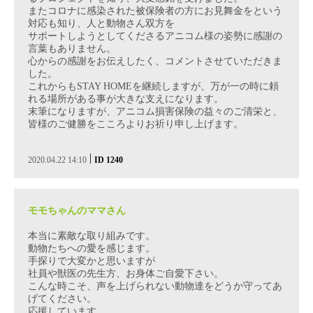
またコロナに感染された被保険者の方にお見舞金をという
対応も知り、人と動物さん双方を
サポートしようとしてくださるアニコム様の姿勢に感謝の
言葉もありません。
心からの感謝をお伝えしたく、コメントさせていただきま
した。
これからもSTAY HOMEを継続しますが、万が一の時に頼
れる場所がある事が大きな支えになります。
末筆になりますが、アニコム損害保険の益々のご清栄と、
皆様のご健勝をこころよりお祈り申し上げます。
|
2020.04.22 14:10
ID 1240
モモちゃんのママさん
本当に素敵な取り組みです。
動物たちへの愛を感じます。
手探りで大変かと思いますが
社員や獣医の先生方、お身体ご自愛下さい。
こんな時こそ、声を上げられない動物達をどうか守ってあ
げてください。
応援しています。