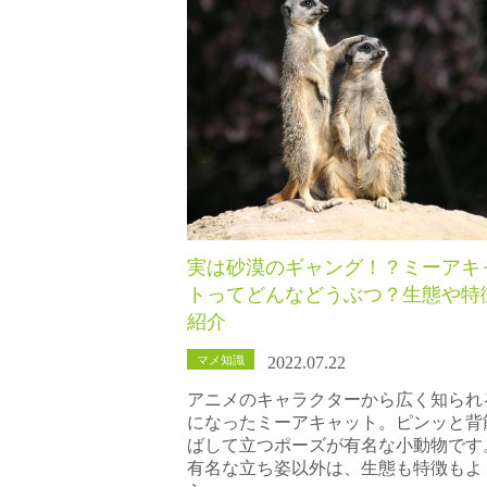
実は砂漠のギャング！？ミーアキ
トってどんなどうぶつ？生態や特
紹介
マメ知識
2022.07.22
アニメのキャラクターから広く知られ
になったミーアキャット。ピンッと背
ばして立つポーズが有名な小動物です
有名な立ち姿以外は、生態も特徴もよ