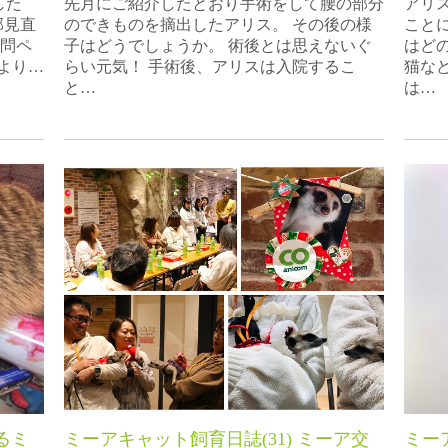
した
先月にご紹介したとおり手術をして腰の部分
アリ
部見直
のできものを摘出したアリス。 その後の様
こと
訪問ペ
子はどうでしょうか。 術後とは思えないぐ
はど
より…
らい元気！ 手術後、アリスは入院するこ
猫な
と…
は…
るミ
ミーアキャット飼育日誌(31) ミーア交
ミー