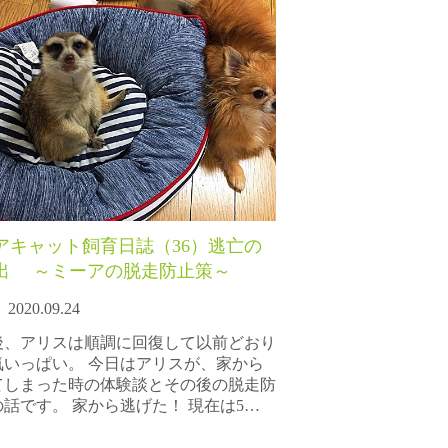
アキャット飼育日誌（36）逃亡の
出 ～ミーアの脱走防止策～
2020.09.24
後、アリスは順調に回復して以前どおり
気いっぱい。 今日はアリスが、家から
てしまった時の体験談とその後の脱走防
話です。 家から逃げた！ 現在は5…