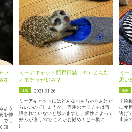
ャッ
ミーアキャット飼育日誌（37）どんな
ミー
徴を
オモチャが好み？
思い
連載
連載
2021.01.26
ミーアキャットにはどんなおもちゃをあげた
手術
らいいのでしょうか。 専用のオモチャは市
に元
るよう
販されていないと思いますし、個性によって
逃げ
筋を伸
好みが違うので これがお勧め！と一概に
止策の
。でも
は…
く知