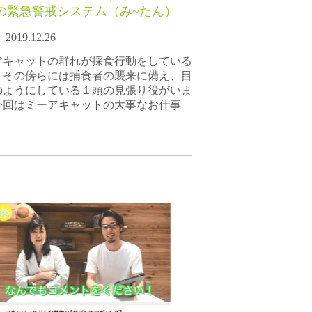
の緊急警戒システム（み~たん）
2019.12.26
アキャットの群れが採食行動をしている
、その傍らには捕食者の襲来に備え、目
のようにしている１頭の見張り役がいま
今回はミーアキャットの大事なお仕事