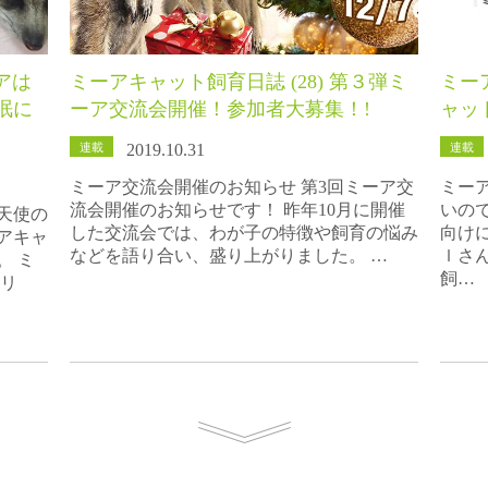
アは
ミーアキャット飼育日誌 (28) 第３弾ミ
ミー
眠に
ーア交流会開催！参加者大募集！!
ャッ
連載
連載
2019.10.31
ミーア交流会開催のお知らせ 第3回ミーア交
ミー
流会開催のお知らせです！ 昨年10月に開催
いの
天使の
した交流会では、わが子の特徴や飼育の悩み
向け
アキャ
などを語り合い、盛り上がりました。 …
ｌさ
。 ミ
飼…
アリ