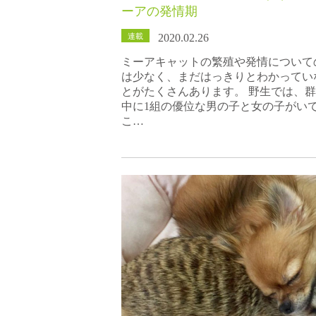
ーアの発情期
連載
2020.02.26
ミーアキャットの繁殖や発情について
は少なく、まだはっきりとわかってい
とがたくさんあります。 野生では、
中に1組の優位な男の子と女の子がい
こ…