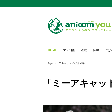
HOME
マメ知識
連載
科学
ごは
Top
/
ミーアキャット の検索結果
「ミーアキャッ