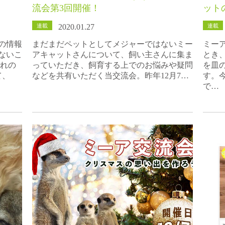
流会第3回開催！
ット
連載
連載
2020.01.27
の情報
まだまだペットとしてメジャーではないミー
ミー
ないこ
アキャットさんについて、飼い主さんに集ま
とき
群れの
っていただき、飼育する上でのお悩みや疑問
を皿
て、
などを共有いただく当交流会。昨年12月7…
す。
で…