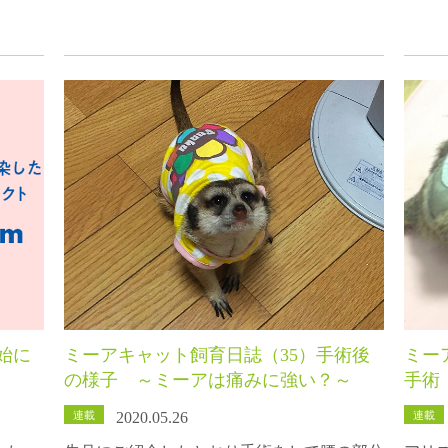
開始に
ミーアキャット飼育日誌（35）手術後
ミー
の様子 ～ミーアは痛みに強い？～
手術
連載
連載
2020.05.26