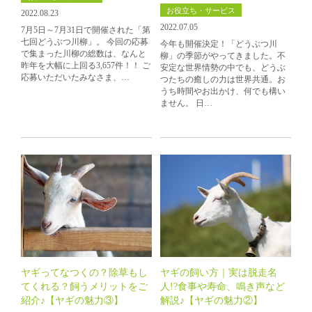
お役立ち・サービス
2022.08.23
2022.07.05
7月5日～7月31日で開催された「第
七回どうぶつ川柳」。 今回の応募
今年も開催決定！「どうぶつ川
で集まった川柳の総数は、なんと
柳」の季節がやってきました。不
昨年を大幅に上回る3,657件！！ ご
安定な世界情勢の中でも、どうぶ
応募いただいたみなさま、…
つたちの癒しの力は世界共通。お
うち時間やお出かけ、何でも構い
ません。 日…
ヤギってなつくの？除草もし
ヤギの飼い方｜実は脱走名
てくれる？飼うメリットをご
人!?食事や寿命、鳴き声など
紹介♪【ヤギの魅力③】
解説♪【ヤギの魅力②】