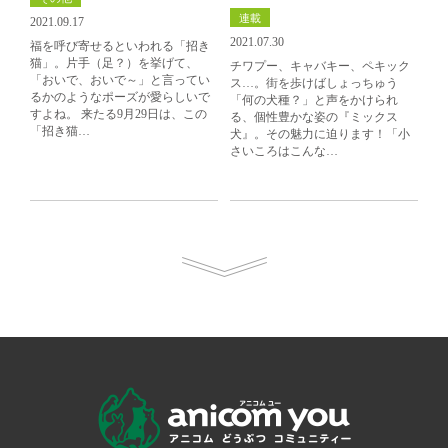
連載
2021.09.17
2021.07.30
福を呼び寄せるといわれる「招き
猫」。片手（足？）を挙げて、
チワプー、キャバキー、ペキック
「おいで、おいで～」と言ってい
ス…。街を歩けばしょっちゅう
るかのようなポーズが愛らしいで
「何の犬種？」と声をかけられ
すよね。 来たる9月29日は、この
る、個性豊かな姿の『ミックス
「招き猫…
犬』。その魅力に迫ります！「小
さいころはこんな…