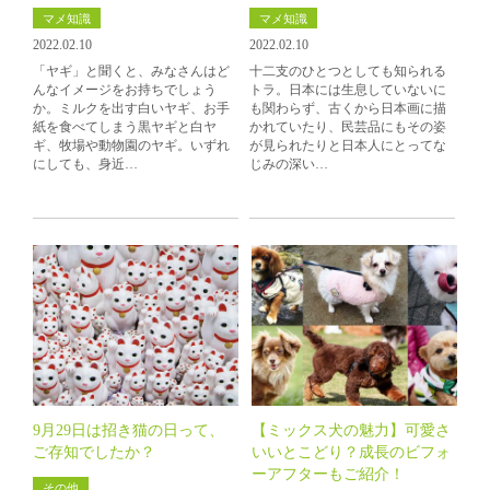
マメ知識
マメ知識
2022.02.10
2022.02.10
「ヤギ」と聞くと、みなさんはど
十二支のひとつとしても知られる
んなイメージをお持ちでしょう
トラ。日本には生息していないに
か。ミルクを出す白いヤギ、お手
も関わらず、古くから日本画に描
紙を食べてしまう黒ヤギと白ヤ
かれていたり、民芸品にもその姿
ギ、牧場や動物園のヤギ。いずれ
が見られたりと日本人にとってな
にしても、身近…
じみの深い…
9月29日は招き猫の日って、
【ミックス犬の魅力】可愛さ
ご存知でしたか？
いいとこどり？成長のビフォ
ーアフターもご紹介！
その他