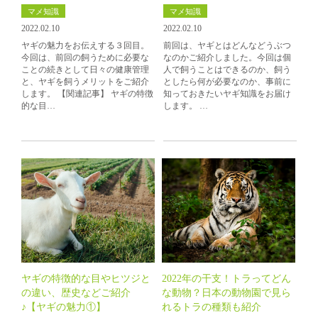
マメ知識
マメ知識
2022.02.10
2022.02.10
ヤギの魅力をお伝えする３回目。
前回は、ヤギとはどんなどうぶつ
今回は、前回の飼うために必要な
なのかご紹介しました。今回は個
ことの続きとして日々の健康管理
人で飼うことはできるのか、飼う
と、ヤギを飼うメリットをご紹介
としたら何が必要なのか、事前に
します。 【関連記事】 ヤギの特徴
知っておきたいヤギ知識をお届け
的な目…
します。 …
ヤギの特徴的な目やヒツジと
2022年の干支！トラってどん
の違い、歴史などご紹介
な動物？日本の動物園で見ら
♪【ヤギの魅力①】
れるトラの種類も紹介