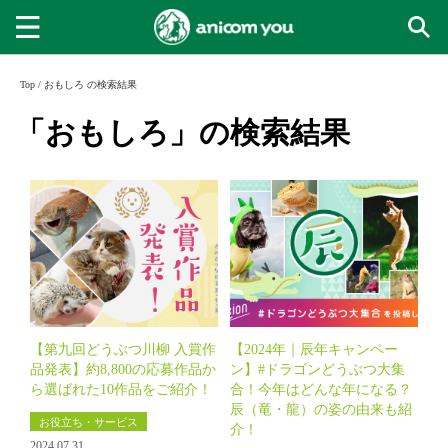
Top
/
おもしろ の検索結果
「おもしろ」の検索結果
【第九回どうぶつ川柳 入賞作
【2024年｜辰年キャンペー
品発表】約8,800の応募作品か
ン】#ドラゴンどうぶつ大集
ら選ばれた10作品をご紹介！
合！今年はどんな年になる？
辰（竜・龍）の姿の由来も紹
お役立ち・サービス
介！
2024.07.31