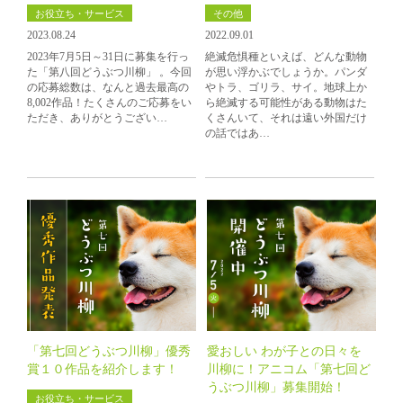
お役立ち・サービス
その他
2023.08.24
2022.09.01
2023年7月5日～31日に募集を行っ
絶滅危惧種といえば、どんな動物
た「第八回どうぶつ川柳」 。今回
が思い浮かぶでしょうか。パンダ
の応募総数は、なんと過去最高の
やトラ、ゴリラ、サイ。地球上か
8,002作品！たくさんのご応募をい
ら絶滅する可能性がある動物はた
ただき、ありがとうござい…
くさんいて、それは遠い外国だけ
の話ではあ…
「第七回どうぶつ川柳」優秀
愛おしい わが子との日々を
賞１０作品を紹介します！
川柳に！アニコム「第七回ど
うぶつ川柳」募集開始！
お役立ち・サービス