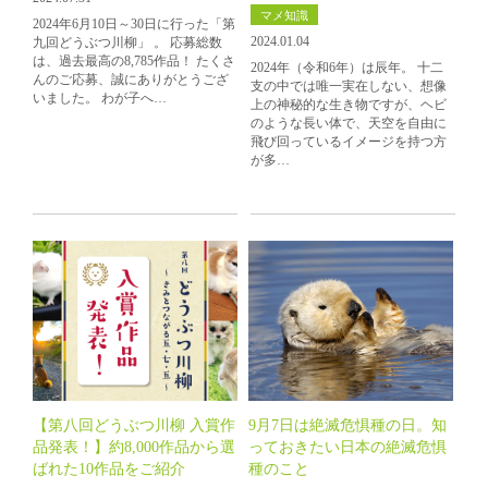
マメ知識
2024年6月10日～30日に行った「第
2024.01.04
九回どうぶつ川柳」 。 応募総数
は、過去最高の8,785作品！ たくさ
2024年（令和6年）は辰年。 十二
んのご応募、誠にありがとうござ
支の中では唯一実在しない、想像
いました。 わが子へ…
上の神秘的な生き物ですが、ヘビ
のような長い体で、天空を自由に
飛び回っているイメージを持つ方
が多…
【第八回どうぶつ川柳 入賞作
9月7日は絶滅危惧種の日。知
品発表！】約8,000作品から選
っておきたい日本の絶滅危惧
ばれた10作品をご紹介
種のこと