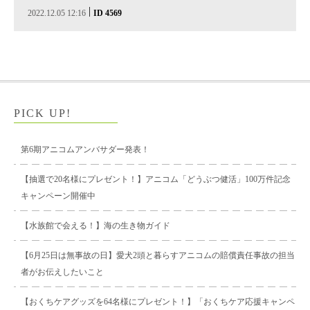
|
2022.12.05 12:16
ID 4569
PICK UP!
第6期アニコムアンバサダー発表！
【抽選で20名様にプレゼント！】アニコム「どうぶつ健活」100万件記念
キャンペーン開催中
【水族館で会える！】海の生き物ガイド
【6月25日は無事故の日】愛犬2頭と暮らすアニコムの賠償責任事故の担当
者がお伝えしたいこと
【おくちケアグッズを64名様にプレゼント！】「おくちケア応援キャンペ