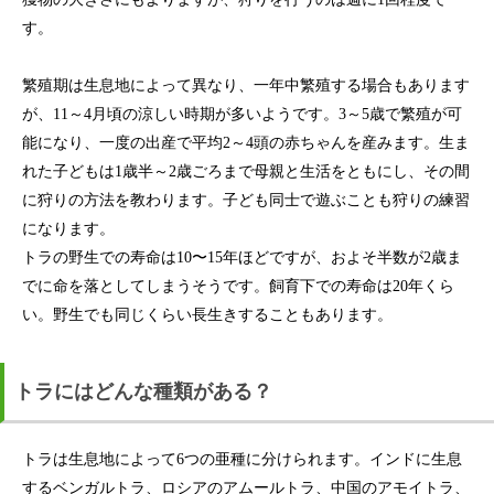
す。
繁殖期は生息地によって異なり、一年中繁殖する場合もあります
が、11～4月頃の涼しい時期が多いようです。3～5歳で繁殖が可
能になり、一度の出産で平均2～4頭の赤ちゃんを産みます。生ま
れた子どもは1歳半～2歳ごろまで母親と生活をともにし、その間
に狩りの方法を教わります。子ども同士で遊ぶことも狩りの練習
になります。
トラの野生での寿命は10〜15年ほどですが、およそ半数が2歳ま
でに命を落としてしまうそうです。飼育下での寿命は20年くら
い。野生でも同じくらい長生きすることもあります。
トラにはどんな種類がある？
トラは生息地によって6つの亜種に分けられます。インドに生息
するベンガルトラ、ロシアのアムールトラ、中国のアモイトラ、