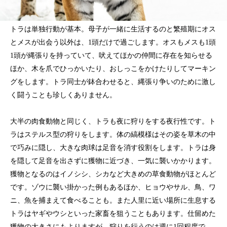
トラは単独行動が基本。母子が一緒に生活するのと繁殖期にオス
とメスが出会う以外は、1頭だけで過ごします。オスもメスも1頭
1頭が縄張りを持っていて、吠えてほかの仲間に存在を知らせる
ほか、木を爪でひっかいたり、おしっこをかけたりしてマーキン
グをします。トラ同士が鉢合わせると、縄張り争いのために激し
く闘うことも珍しくありません。
大半の肉食動物と同じく、トラも夜に狩りをする夜行性です。ト
ラはステルス型の狩りをします。体の縞模様はその姿を草木の中
で巧みに隠し、大きな肉球は足音を消す役割をします。トラは身
を隠して足音を出さずに獲物に近づき、一気に襲いかかります。
獲物となるのはイノシシ、シカなど大きめの草食動物がほとんど
です。ゾウに襲い掛かった例もあるほか、ヒョウやサル、鳥、ワ
ニ、魚を捕まえて食べることも。また人里に近い場所に生息する
トラはヤギやウシといった家畜を狙うこともあります。仕留めた
獲物の大きさにもよりますが、狩りを行うのは週に1回程度で