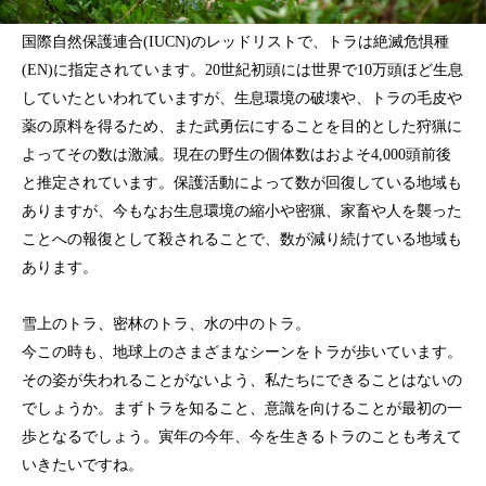
国際自然保護連合(IUCN)のレッドリストで、トラは絶滅危惧種
(EN)に指定されています。20世紀初頭には世界で10万頭ほど生息
していたといわれていますが、生息環境の破壊や、トラの毛皮や
薬の原料を得るため、また武勇伝にすることを目的とした狩猟に
よってその数は激減。現在の野生の個体数はおよそ4,000頭前後
と推定されています。保護活動によって数が回復している地域も
ありますが、今もなお生息環境の縮小や密猟、家畜や人を襲った
ことへの報復として殺されることで、数が減り続けている地域も
あります。
雪上のトラ、密林のトラ、水の中のトラ。
今この時も、地球上のさまざまなシーンをトラが歩いています。
その姿が失われることがないよう、私たちにできることはないの
でしょうか。まずトラを知ること、意識を向けることが最初の一
歩となるでしょう。寅年の今年、今を生きるトラのことも考えて
いきたいですね。