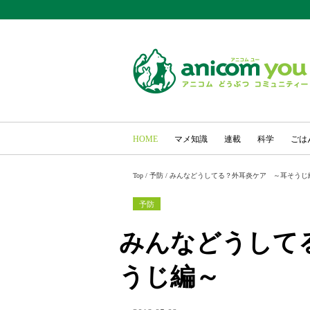
HOME
マメ知識
連載
科学
ごは
Top
/
予防
/
みんなどうしてる？外耳炎ケア ～耳そうじ
予防
みんなどうして
うじ編～