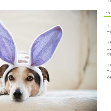
【
RA
【
ナ
【
コ
応
【
コ
応