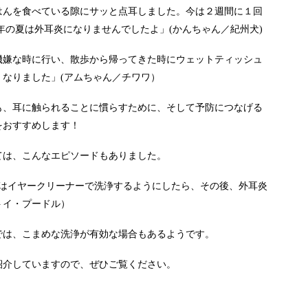
はんを食べている隙にサッと点耳しました。今は２週間に１回
年の夏は外耳炎になりませんでしたよ」(かんちゃん／紀州犬)
機嫌な時に行い、散歩から帰ってきた時にウェットティッシュ
なりました」(アムちゃん／チワワ）
も、耳に触られることに慣らすために、そして予防につなげる
をおすすめします！
ては、こんなエピソードもありました。
回はイヤークリーナーで洗浄するようにしたら、その後、外耳炎
トイ・プードル）
では、こまめな洗浄が有効な場合もあるようです。
紹介していますので、ぜひご覧ください。