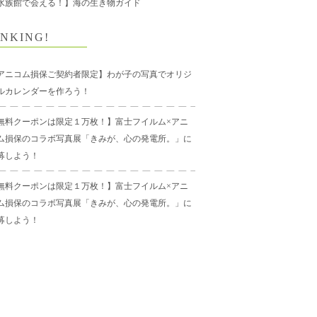
水族館で会える！】海の生き物ガイド
NKING!
アニコム損保ご契約者限定】わが子の写真でオリジ
ルカレンダーを作ろう！
無料クーポンは限定１万枚！】富士フイルム×アニ
ム損保のコラボ写真展「きみが、心の発電所。」に
募しよう！
無料クーポンは限定１万枚！】富士フイルム×アニ
ム損保のコラボ写真展「きみが、心の発電所。」に
募しよう！