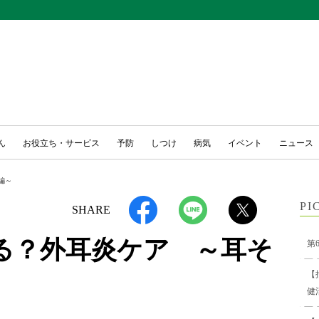
ん
お役立ち・サービス
予防
しつけ
病気
イベント
ニュース
編～
PI
SHARE
る？外耳炎ケア ～耳そ
第
【
健