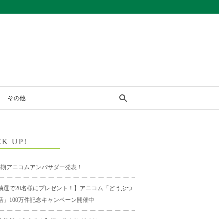
その他
CK UP!
6期アニコムアンバサダー発表！
抽選で20名様にプレゼント！】アニコム「どうぶつ
活」100万件記念キャンペーン開催中