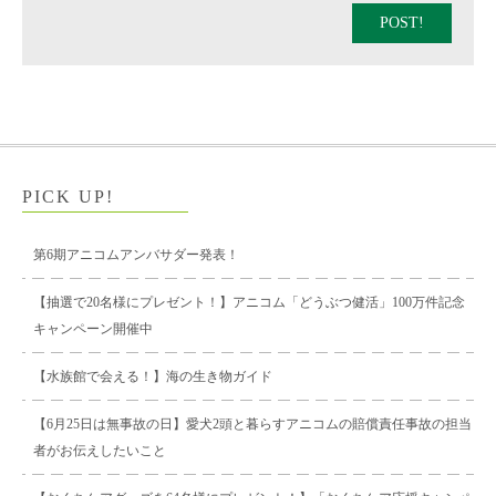
POST!
PICK UP!
第6期アニコムアンバサダー発表！
【抽選で20名様にプレゼント！】アニコム「どうぶつ健活」100万件記念
キャンペーン開催中
【水族館で会える！】海の生き物ガイド
【6月25日は無事故の日】愛犬2頭と暮らすアニコムの賠償責任事故の担当
者がお伝えしたいこと