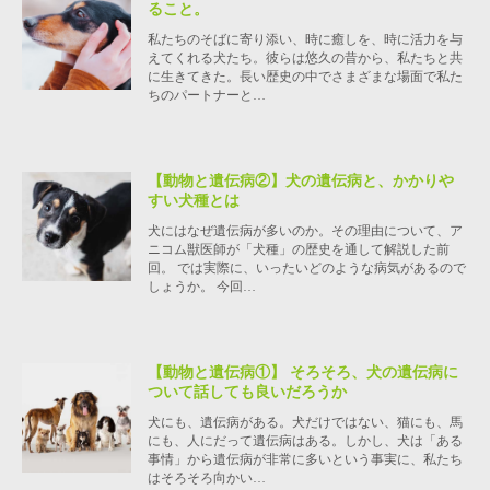
ること。
私たちのそばに寄り添い、時に癒しを、時に活力を与
えてくれる犬たち。彼らは悠久の昔から、私たちと共
に生きてきた。長い歴史の中でさまざまな場面で私た
ちのパートナーと…
【動物と遺伝病②】犬の遺伝病と、かかりや
すい犬種とは
犬にはなぜ遺伝病が多いのか。その理由について、ア
ニコム獣医師が「犬種」の歴史を通して解説した前
回。 では実際に、いったいどのような病気があるので
しょうか。 今回…
【動物と遺伝病①】 そろそろ、犬の遺伝病に
ついて話しても良いだろうか
犬にも、遺伝病がある。犬だけではない、猫にも、馬
にも、人にだって遺伝病はある。しかし、犬は「ある
事情」から遺伝病が非常に多いという事実に、私たち
はそろそろ向かい…