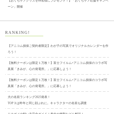
【おくちケアグッズを64名様にプレゼント！】「おくちケア応援キャンペ
ーン」開催
RANKING!
【アニコム損保ご契約者限定】わが子の写真でオリジナルカレンダーを作
ろう！
【無料クーポンは限定１万枚！】富士フイルム×アニコム損保のコラボ写
真展「きみが、心の発電所。」に応募しよう！
【無料クーポンは限定１万枚！】富士フイルム×アニコム損保のコラボ写
真展「きみが、心の発電所。」に応募しよう！
犬の名前ランキング2025発表！
TOP３は昨年と同じ顔ぶれに。キャラクターの名前も調査
リクガメの飼い方完全ガイド！寿命や種類なども解説！