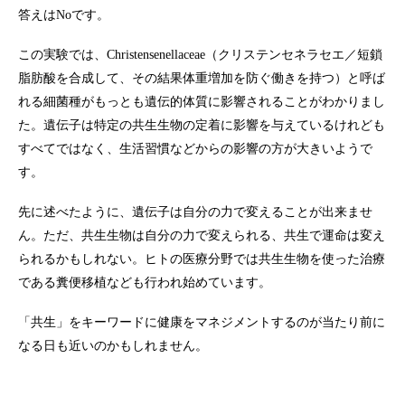
答えはNoです。
この実験では、Christensenellaceae（クリステンセネラセエ／短鎖
脂肪酸を合成して、その結果体重増加を防ぐ働きを持つ）と呼ば
れる細菌種がもっとも遺伝的体質に影響されることがわかりまし
た。遺伝子は特定の共生生物の定着に影響を与えているけれども
すべてではなく、生活習慣などからの影響の方が大きいようで
す。
先に述べたように、遺伝子は自分の力で変えることが出来ませ
ん。ただ、共生生物は自分の力で変えられる、共生で運命は変え
られるかもしれない。ヒトの医療分野では共生生物を使った治療
である糞便移植なども行われ始めています。
「共生」をキーワードに健康をマネジメントするのが当たり前に
なる日も近いのかもしれません。