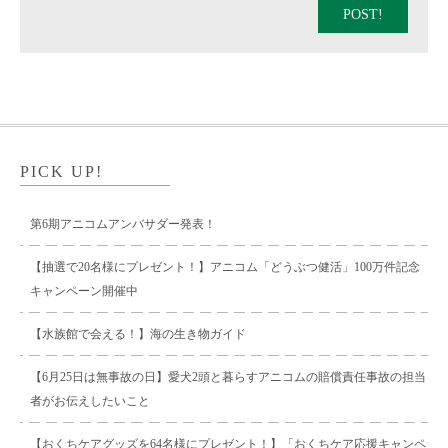
POST!
PICK UP!
第6期アニコムアンバサダー発表！
【抽選で20名様にプレゼント！】アニコム「どうぶつ健活」100万件記念
キャンペーン開催中
【水族館で会える！】海の生き物ガイド
【6月25日は無事故の日】愛犬2頭と暮らすアニコムの賠償責任事故の担当
者がお伝えしたいこと
【おくちケアグッズを64名様にプレゼント！】「おくちケア応援キャンペ