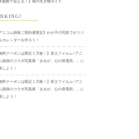
水族館で会える！】海の生き物ガイド
NKING!
アニコム損保ご契約者限定】わが子の写真でオリジ
ルカレンダーを作ろう！
無料クーポンは限定１万枚！】富士フイルム×アニ
ム損保のコラボ写真展「きみが、心の発電所。」に
募しよう！
無料クーポンは限定１万枚！】富士フイルム×アニ
ム損保のコラボ写真展「きみが、心の発電所。」に
募しよう！