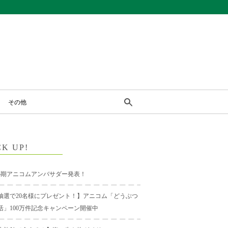
その他
CK UP!
6期アニコムアンバサダー発表！
抽選で20名様にプレゼント！】アニコム「どうぶつ
活」100万件記念キャンペーン開催中