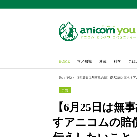
HOME
マメ知識
連載
科学
ごは
Top
/
予防
/
【6月25日は無事故の日】愛犬2頭と暮らす
予防
【6月25日は無
すアニコムの賠