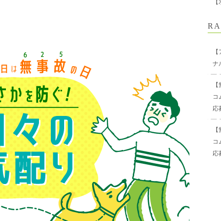
【
RA
【
ナ
【
コ
応
【
コ
応