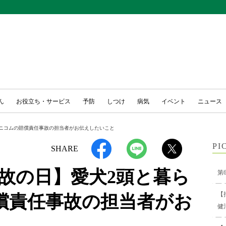
ん
お役立ち・サービス
予防
しつけ
病気
イベント
ニュース
アニコムの賠償責任事故の担当者がお伝えしたいこと
PI
SHARE
事故の日】愛犬2頭と暮ら
第
【
償責任事故の担当者がお
健