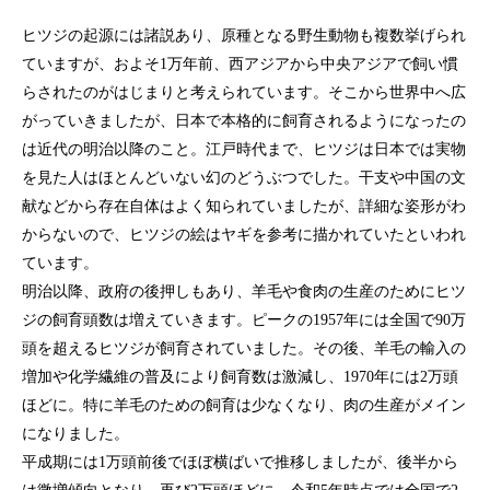
ヒツジの起源には諸説あり、原種となる野生動物も複数挙げられ
ていますが、およそ1万年前、西アジアから中央アジアで飼い慣
らされたのがはじまりと考えられています。そこから世界中へ広
がっていきましたが、日本で本格的に飼育されるようになったの
は近代の明治以降のこと。江戸時代まで、ヒツジは日本では実物
を見た人はほとんどいない幻のどうぶつでした。干支や中国の文
献などから存在自体はよく知られていましたが、詳細な姿形がわ
からないので、ヒツジの絵はヤギを参考に描かれていたといわれ
ています。
明治以降、政府の後押しもあり、羊毛や食肉の生産のためにヒツ
ジの飼育頭数は増えていきます。ピークの1957年には全国で90万
頭を超えるヒツジが飼育されていました。その後、羊毛の輸入の
増加や化学繊維の普及により飼育数は激減し、1970年には2万頭
ほどに。特に羊毛のための飼育は少なくなり、肉の生産がメイン
になりました。
平成期には1万頭前後でほぼ横ばいで推移しましたが、後半から