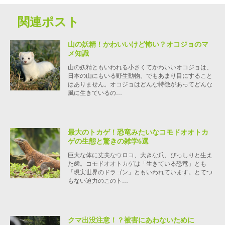
関連ポスト
山の妖精！かわいいけど怖い？オコジョのマ
メ知識
山の妖精ともいわれる小さくてかわいいオコジョは、
日本の山にもいる野生動物。でもあまり目にすること
はありません。オコジョはどんな特徴があってどんな
風に生きているの…
最大のトカゲ！恐竜みたいなコモドオオトカ
ゲの生態と驚きの雑学6選
巨大な体に丈夫なウロコ、大きな爪、びっしりと生え
た歯。コモドオオトカゲは「生きている恐竜」とも
「現実世界のドラゴン」ともいわれています。とてつ
もない迫力のこのト…
クマ出没注意！？被害にあわないために