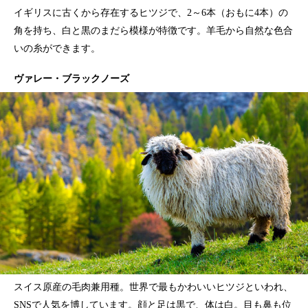
イギリスに古くから存在するヒツジで、2～6本（おもに4本）の
角を持ち、白と黒のまだら模様が特徴です。羊毛から自然な色合
いの糸ができます。
ヴァレー・ブラックノーズ
スイス原産の毛肉兼用種。世界で最もかわいいヒツジといわれ、
SNSで人気を博しています。顔と足は黒で、体は白。目も鼻も位