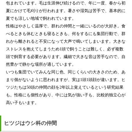
包まれています。毛は生涯伸び続けるので、年に一度、春から初
夏にかけて毛刈りが行われます。暑さや湿気は苦手で、基本的に
夏でも涼しい地域で飼われています。
性格はやさしく温厚で、群れの仲間と一緒にいるのが大好き。食
べるときも休むときも寝るときも、何をするにも集団行動で、群
れから離されると不安になって大声で鳴いてしまいます。大きな
ストレスを抱えてしまうため1頭で飼うことは難しく、必ず複数
頭で飼育する必要があります。繊細で大きな音は苦手なので、自
然豊かで静かな場所が適しています。
いつも集団でいてみんな同じ色、同じくらいの大きさのため、あ
まり個がないように思われますが、実は1頭1頭顔が違います。ヒ
ツジたちは50頭の仲間の顔を2年以上覚えているという研究結果
も。性格にも個性があり、中には気が強い子も、比較的独立心が
高い子もいます。
ヒツジはウシ科の仲間