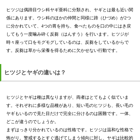
ヒツジは偶蹄目ウシ科ヤギ亜科に分類され、ヤギとは最も近い関
係にあります。ウシ科のほかの仲間と同様に蹄（ひづめ）が2つ
に分かれていて、4つの胃を持ち、食べたものを口の中にはき戻
してもう一度噛み砕く反芻（はんすう）を行います。ヒツジが
時々座って口をモグモグしているのは、反芻をしているからで
す。反芻は草から栄養を得るために欠かせない行動です。
ヒツジとヤギの違いは？
ヒツジとヤギは種は異なりますが、両者はとてもよく似ていま
す。それぞれに多様な品種があり、短い毛のヒツジも、長い毛の
ヤギもいるので見た目だけで完全に分けるのは困難です。一体、
どこが違うのでしょうか。
まずはっきり分かれているのは性格です。ヒツジは温和な性格で
怖がり。警戒するとすぐ逃げてしまう傾向に対し、ヤギは比較的