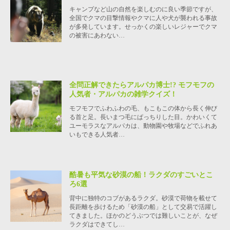
キャンプなど山の自然を楽しむのに良い季節ですが、
全国でクマの目撃情報やクマに人や犬が襲われる事故
が多発しています。せっかくの楽しいレジャーでクマ
の被害にあわない…
全問正解できたらアルパカ博士!? モフモフの
人気者・アルパカの雑学クイズ！
モフモフでふわふわの毛、もこもこの体から長く伸び
る首と足。長いまつ毛にぱっちりした目。かわいくて
ユーモラスなアルパカは、動物園や牧場などでふれあ
いもできる人気者…
酷暑も平気な砂漠の船！ラクダのすごいとこ
ろ6選
背中に独特のコブがあるラクダ。砂漠で荷物を載せて
長距離を歩けるため「砂漠の船」として交易で活躍し
てきました。ほかのどうぶつでは難しいことが、なぜ
ラクダはできてし…