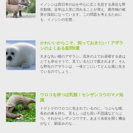
イノシシは西日本の山を中心に広く生息する身近な野
生動物。近年は人里に現れることが増え、農作物の被
害が深刻になっています。この問題を考えるために
も、イノシシの生態…
かわいいからこそ、知っておきたい！アザラ
シのよくある疑問8選
大きな丸い瞳のアザラシ。流氷の上でお昼寝する姿は
とても幸せそうで、見ているだけで癒されます。そん
な野生のアザラシは、一体どこにいてどんな風に生き
ているのでしょう…
ウロコを持つほ乳類！センザンコウのマメ知
識
トゲトゲのウロコに包まれているのに、つぶらな瞳。
長めの鼻を持ち、舌もしっぽも長い不思議などうぶ
つ。それがセンザンコウです。あまり名前を聞く機会
がなく、馴染みのな…