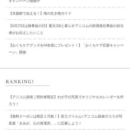
キャンペーン開催中
【水族館で会える！】海の生き物ガイド
【6月25日は無事故の日】愛犬2頭と暮らすアニコムの賠償責任事故の担当
者がお伝えしたいこと
【おくちケアグッズを64名様にプレゼント！】「おくちケア応援キャンペ
ーン」開催
RANKING!
【アニコム損保ご契約者限定】わが子の写真でオリジナルカレンダーを作
ろう！
【無料クーポンは限定１万枚！】富士フイルム×アニコム損保のコラボ写
真展「きみが、心の発電所。」に応募しよう！