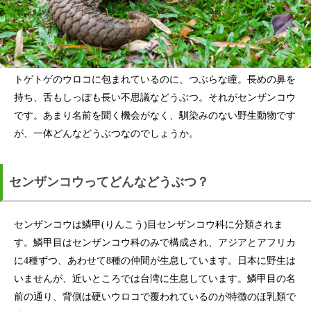
トゲトゲのウロコに包まれているのに、つぶらな瞳。長めの鼻を
持ち、舌もしっぽも長い不思議などうぶつ。それがセンザンコウ
です。あまり名前を聞く機会がなく、馴染みのない野生動物です
が、一体どんなどうぶつなのでしょうか。
センザンコウってどんなどうぶつ？
センザンコウは鱗甲(りんこう)目センザンコウ科に分類されま
す。鱗甲目はセンザンコウ科のみで構成され、アジアとアフリカ
に4種ずつ、あわせて8種の仲間が生息しています。日本に野生は
いませんが、近いところでは台湾に生息しています。鱗甲目の名
前の通り、背側は硬いウロコで覆われているのが特徴のほ乳類で