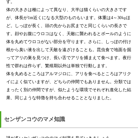
す。
体の大きさは種によって異なり、大半は猫くらいの大きさです
が、体長が1m近くになる大型のものもいます。体重は4～30㎏ほ
ど。しっぽが長く、頭の先からお尻までと同じくらいの長さで
す。顔やお腹にウロコはなく、天敵に襲われるとボールのように
体を丸めてウロコがない部分を守ります。さらに、しっぽの付け
根から臭い液を出して天敵を遠ざけることも。昆虫食で地面を掘
ってアリの巣を見つけ、長い舌でアリを捕まえて食べます。夜行
性で群れは作らず、繁殖期以外は単独で行動します。
体を丸めるところはアルマジロに、アリを食べるところはアリク
イによく似ていますが、どちらの仲間でもありません。分類では
まったく別の仲間ですが、似たような環境でそれぞれ進化した結
果、同じような特徴を持ち合わせることとなりました。
センザンコウのマメ知識