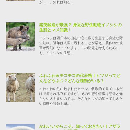
が……。知れば知る…
猪突猛進が最強？ 身近な野生動物イノシシの
生態とマメ知識！
イノシシは西日本の山を中心に広く生息する身近な野
生動物。近年は人里に現れることが増え、農作物の被
害が深刻になっています。この問題を考えるために
も、イノシシの生態…
ふわふわ＆モコモコの代表格！ヒツジってど
んなどうぶつ？どんな種類がいる？
ふわふわの毛に包まれたヒツジ。牧歌的で見ているだ
けで癒される存在ですが、その生態や特徴は意外と知
らない人も多いのでは。そんなヒツジの知っておきた
い特徴や種類を紹…
かわいいからこそ、知っておきたい！アザラ