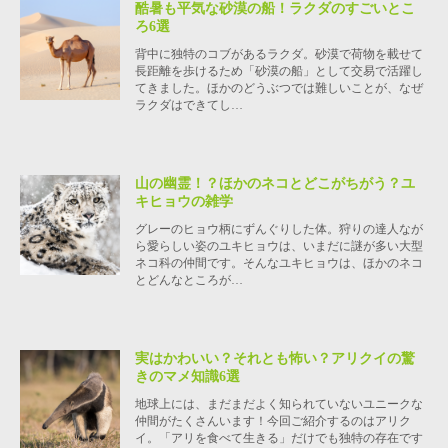
酷暑も平気な砂漠の船！ラクダのすごいとこ
ろ6選
背中に独特のコブがあるラクダ。砂漠で荷物を載せて
長距離を歩けるため「砂漠の船」として交易で活躍し
てきました。ほかのどうぶつでは難しいことが、なぜ
ラクダはできてし…
山の幽霊！？ほかのネコとどこがちがう？ユ
キヒョウの雑学
グレーのヒョウ柄にずんぐりした体。狩りの達人なが
ら愛らしい姿のユキヒョウは、いまだに謎が多い大型
ネコ科の仲間です。そんなユキヒョウは、ほかのネコ
とどんなところが…
実はかわいい？それとも怖い？アリクイの驚
きのマメ知識6選
地球上には、まだまだよく知られていないユニークな
仲間がたくさんいます！今回ご紹介するのはアリク
イ。「アリを食べて生きる」だけでも独特の存在です