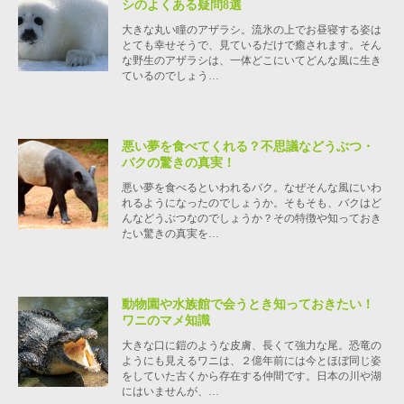
シのよくある疑問8選
大きな丸い瞳のアザラシ。流氷の上でお昼寝する姿は
とても幸せそうで、見ているだけで癒されます。そん
な野生のアザラシは、一体どこにいてどんな風に生き
ているのでしょう…
悪い夢を食べてくれる？不思議などうぶつ・
バクの驚きの真実！
悪い夢を食べるといわれるバク。なぜそんな風にいわ
れるようになったのでしょうか。そもそも、バクはど
んなどうぶつなのでしょうか？その特徴や知っておき
たい驚きの真実を…
動物園や水族館で会うとき知っておきたい！
ワニのマメ知識
大きな口に鎧のような皮膚、長くて強力な尾。恐竜の
ようにも見えるワニは、２億年前には今とほぼ同じ姿
をしていた古くから存在する仲間です。日本の川や湖
にはいませんが、…