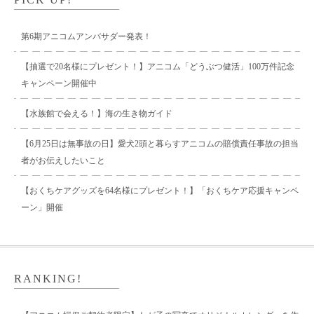
第6期アニコムアンバサダー発表！
【抽選で20名様にプレゼント！】アニコム「どうぶつ健活」100万件記念
キャンペーン開催中
【水族館で会える！】海の生き物ガイド
【6月25日は無事故の日】愛犬2頭と暮らすアニコムの賠償責任事故の担当
者がお伝えしたいこと
【おくちケアグッズを64名様にプレゼント！】「おくちケア応援キャンペ
ーン」開催
RANKING!