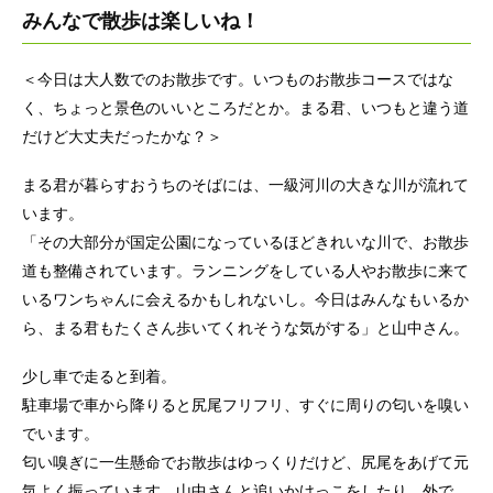
みんなで散歩は楽しいね！
＜今日は大人数でのお散歩です。いつものお散歩コースではな
く、ちょっと景色のいいところだとか。まる君、いつもと違う道
だけど大丈夫だったかな？＞
まる君が暮らすおうちのそばには、一級河川の大きな川が流れて
います。
「その大部分が国定公園になっているほどきれいな川で、お散歩
道も整備されています。ランニングをしている人やお散歩に来て
いるワンちゃんに会えるかもしれないし。今日はみんなもいるか
ら、まる君もたくさん歩いてくれそうな気がする」と山中さん。
少し車で走ると到着。
駐車場で車から降りると尻尾フリフリ、すぐに周りの匂いを嗅い
でいます。
匂い嗅ぎに一生懸命でお散歩はゆっくりだけど、尻尾をあげて元
気よく振っています。山中さんと追いかけっこをしたり、外で