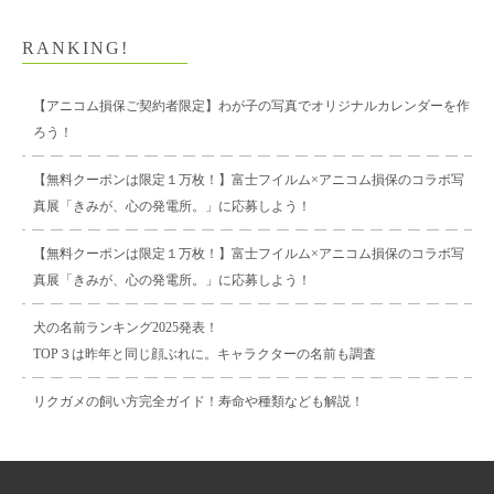
RANKING!
【アニコム損保ご契約者限定】わが子の写真でオリジナルカレンダーを作
ろう！
【無料クーポンは限定１万枚！】富士フイルム×アニコム損保のコラボ写
真展「きみが、心の発電所。」に応募しよう！
【無料クーポンは限定１万枚！】富士フイルム×アニコム損保のコラボ写
真展「きみが、心の発電所。」に応募しよう！
犬の名前ランキング2025発表！
TOP３は昨年と同じ顔ぶれに。キャラクターの名前も調査
リクガメの飼い方完全ガイド！寿命や種類なども解説！