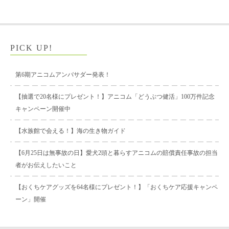
PICK UP!
第6期アニコムアンバサダー発表！
【抽選で20名様にプレゼント！】アニコム「どうぶつ健活」100万件記念
キャンペーン開催中
【水族館で会える！】海の生き物ガイド
【6月25日は無事故の日】愛犬2頭と暮らすアニコムの賠償責任事故の担当
者がお伝えしたいこと
【おくちケアグッズを64名様にプレゼント！】「おくちケア応援キャンペ
ーン」開催