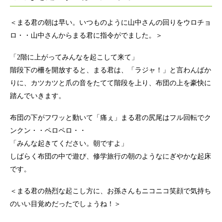
＜まる君の朝は早い。いつものように山中さんの回りをウロチョ
ロ・・山中さんからまる君に指令がでました。＞
「2階に上がってみんなを起こして来て」
階段下の柵を開放すると、まる君は、「ラジャ！」と言わんばか
りに、カツカツと爪の音をたてて階段を上り、布団の上を豪快に
踏んでいきます。
布団の下がフワッと動いて「痛ぇ」まる君の尻尾はフル回転でク
ンクン・・ペロペロ・・
「みんな起きてください。朝ですよ」
しばらく布団の中で遊び、修学旅行の朝のようなにぎやかな起床
です。
＜まる君の熱烈な起こし方に、お孫さんもニコニコ笑顔で気持ち
のいい目覚めだったでしょうね！＞