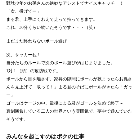
野球少年のお孫さんの絶妙なアシストでナイスキャッチ！！
「次、投げてー」
まる君、上手にくわえて走って持ってきます。
これ、30分くらい続いたそうです・・・（笑）
まだまだ終わらないボール遊び
次、サッカーね！
自分たちのルールで次のボール遊びがはじまりました。
1対１（頭）の攻防戦です。
ボールから目を離さず、家具の隙間にボールが挟まったらお孫さ
んを見上げて「取って！」まる君のそばにボールがきたら「ガゥ
ー」
ゴールはケージの中、最後にまる君がゴールを決めて終了～
真剣勝負している二人の世界という雰囲気で、夢中で遊んでいた
そうです。
みんなを起こすのはボクの仕事