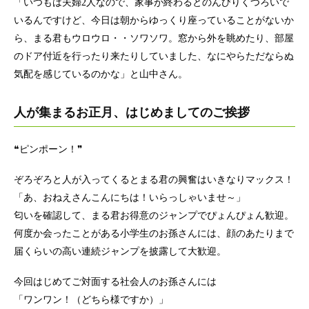
「いつもは夫婦2人なので、家事が終わるとのんびりくつろいで
いるんですけど、今日は朝からゆっくり座っていることがないか
ら、まる君もウロウロ・・ソワソワ。窓から外を眺めたり、部屋
のドア付近を行ったり来たりしていました、なにやらただならぬ
気配を感じているのかな」と山中さん。
人が集まるお正月、はじめましてのご挨拶
❝ピンポーン！❞
ぞろぞろと人が入ってくるとまる君の興奮はいきなりマックス！
「あ、おねえさんこんにちは！いらっしゃいませ～」
匂いを確認して、まる君お得意のジャンプでぴょんぴょん歓迎。
何度か会ったことがある小学生のお孫さんには、顔のあたりまで
届くらいの高い連続ジャンプを披露して大歓迎。
今回はじめてご対面する社会人のお孫さんには
「ワンワン！（どちら様ですか）」