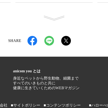
SHARE
anicom you とは
身近なペットから野生動物、細菌まで
すべてのいきものと共に
健康に生きていくためのWEBマガジン
営会社
■サイトポリシー
■コンテンツポリシー
■ハローべ