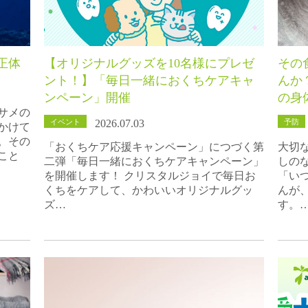
正体
【オリジナルグッズを10名様にプレゼ
その
ント！】「毎日一緒におくちケアキャ
んか
ンペーン」開催
の身
サメの
イベント
予防
2026.07.03
かけて
。その
「おくちケア応援キャンペーン」につづく第
大切
こと
二弾「毎日一緒におくちケアキャンペーン」
しの
を開催します！ クリスタルジョイで毎日お
「い
くちをケアして、かわいいオリジナルグッ
んが
ズ…
す。