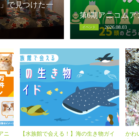
香」で見つけた一
第6期アニコムア
2026.08.03
イベント
アニ
【水族館で会える！】海の生き物ガイ
かわ