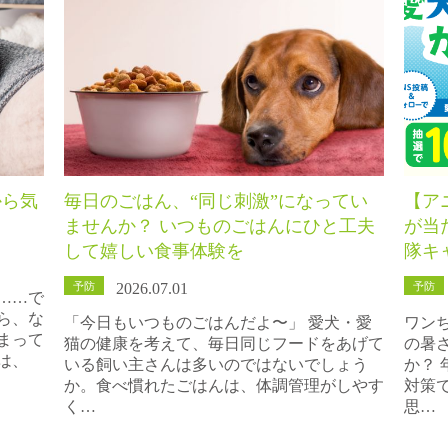
から気
毎日のごはん、“同じ刺激”になってい
【ア
？
ませんか？ いつものごはんにひと工夫
が当
して嬉しい食事体験を
隊キ
予防
予防
2026.07.01
……で
ら、な
「今日もいつものごはんだよ〜」 愛犬・愛
ワン
まって
猫の健康を考えて、毎日同じフードをあげて
の暑
は、
いる飼い主さんは多いのではないでしょう
か？
か。食べ慣れたごはんは、体調管理がしやす
対策
く…
思…