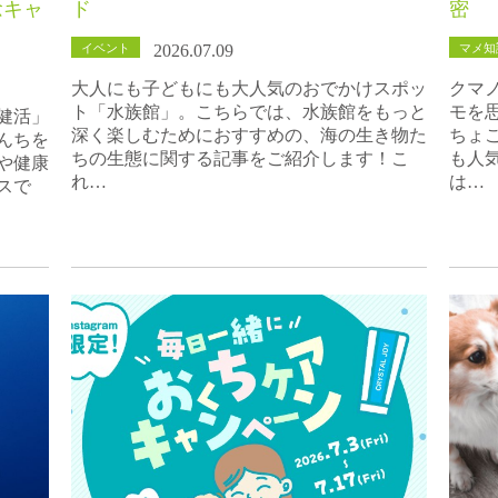
念キャ
ド
密
イベント
マメ知
2026.07.09
大人にも子どもにも大人気のおでかけスポッ
クマ
ト「水族館」。こちらでは、水族館をもっと
モを
健活」
深く楽しむためにおすすめの、海の生き物た
ちょ
んちを
ちの生態に関する記事をご紹介します！こ
も人
や健康
れ…
は…
スで