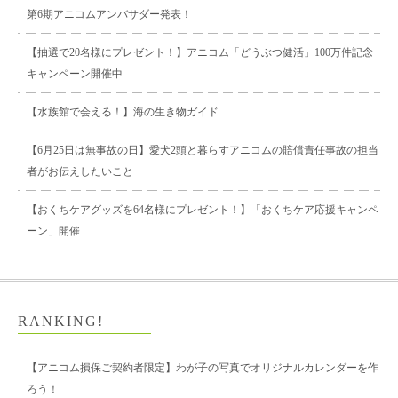
第6期アニコムアンバサダー発表！
【抽選で20名様にプレゼント！】アニコム「どうぶつ健活」100万件記念
キャンペーン開催中
【水族館で会える！】海の生き物ガイド
【6月25日は無事故の日】愛犬2頭と暮らすアニコムの賠償責任事故の担当
者がお伝えしたいこと
【おくちケアグッズを64名様にプレゼント！】「おくちケア応援キャンペ
ーン」開催
RANKING!
【アニコム損保ご契約者限定】わが子の写真でオリジナルカレンダーを作
ろう！