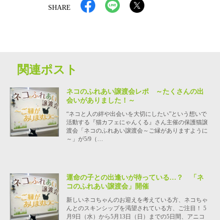
SHARE
関連ポスト
ネコのふれあい譲渡会レポ ～たくさんの出
会いがありました！～
“ネコと人の絆や出会いを大切にしたい”という想いで
活動する『猫カフェにゃんくる』さん主催の保護猫譲
渡会「ネコのふれあい譲渡会～ご縁がありますように
～」が5/9（…
運命の子との出逢いが待っている…？ 「ネ
コのふれあい譲渡会」開催
新しいネコちゃんのお迎えを考えている方、ネコちゃ
んとのスキンシップを渇望されている方、ご注目！ 5
月9日（水）から5月13日（日）までの5日間、アニコ