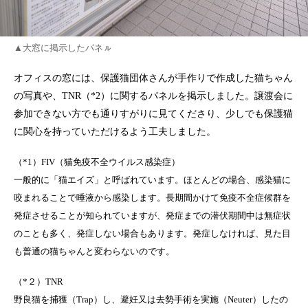
▲大窓に掲示したパネㇽ
オフィスの窓には、保護猫団体さんが手作りで作成した猫ちゃん
の写真や、TNR（*2）に関するパネルを掲示しました。譲渡会に
参加できない方でも通りすがりに見てくださり、少しでも保護猫
に関心を持っていただけるよう工夫しました。
（*1）FIV（猫免疫不全ウイルス感染症）
一般的に「猫エイズ」と呼ばれています。ほとんどの場合、感染猫に
咬まれることで唾液から感染します。長期間かけて免疫不全症候群を
発症させることが知られていますが、発症までの潜伏期間中は無症状
のことも多く、発症しない場合もあります。発症しなければ、見た目
も普通の猫ちゃんと変わらないのです。
（*２）TNR
野良猫を捕獲（Trap）し、避妊又は去勢手術を実施（Neuter）したの