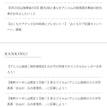
【6月25日は無事故の日】愛犬2頭と暮らすアニコムの賠償責任事故の担当
者がお伝えしたいこと
【おくちケアグッズを64名様にプレゼント！】「おくちケア応援キャンペ
ーン」開催
RANKING!
【アニコム損保ご契約者限定】わが子の写真でオリジナルカレンダーを作
ろう！
【無料クーポンは限定１万枚！】富士フイルム×アニコム損保のコラボ写
真展「きみが、心の発電所。」に応募しよう！
【無料クーポンは限定１万枚！】富士フイルム×アニコム損保のコラボ写
真展「きみが、心の発電所。」に応募しよう！