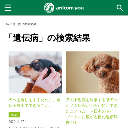
Top
/
遺伝病 の検索結果
「遺伝病」の検索結果
犬へ恩返しをするために、遺
犬の不思議を科学する⑱犬の
伝子検査でできること。
ゲノム研究が明らかにしてき
たこと（21）－日本のトイ・
病気
プードルに広がる目の遺伝病
2020.11.27
PRCD