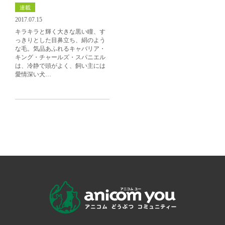
連載
2017.07.15
キラキラと輝く大きな黒い瞳、す
っきりとした目鼻立ち、絹のよう
な毛。気品あふれるキャバリア・
キング・チャールズ・スパニエル
は、冷静で頭がよく、飼い主には
愛情深い犬…