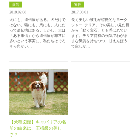
病気
連載
2019.02.08
2017.08.01
犬にも、遺伝病がある。犬だけで
長く美しい被毛が特徴的なヨーク
はない、猫にも、馬にも、人にだ
シャー･テリア。その美しい見た目
って遺伝病はある。しかし、犬は
から「動く宝石」とも呼ばれてい
「ある事情」から遺伝病が非常に
ます。テリア特有の強気でわがま
多いという事実に、私たちはそろ
まな気質を持ちつつ、甘えんぼう
そろ向かい…
で寂しが…
【犬種図鑑】キャバリアの名
前の由来は、王様級の美し
さ？