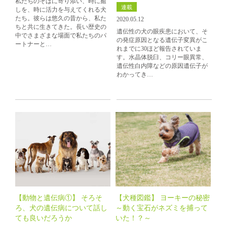
私たちのそばに寄り添い、時に癒
連載
しを、時に活力を与えてくれる犬
たち。彼らは悠久の昔から、私た
2020.05.12
ちと共に生きてきた。長い歴史の
遺伝性の犬の眼疾患において、そ
中でさまざまな場面で私たちのパ
の発症原因となる遺伝子変異がこ
ートナーと…
れまでに30ほど報告されていま
す。水晶体脱臼、コリー眼異常、
遺伝性白内障などの原因遺伝子が
わかってき…
【動物と遺伝病①】 そろそ
【犬種図鑑】 ヨーキーの秘密
ろ、犬の遺伝病について話し
～動く宝石がネズミを捕って
ても良いだろうか
いた！？～