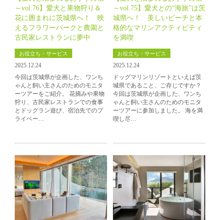
～vol.76】愛犬と果物狩り＆
～vol.75】愛犬との“海旅”は茨
花に囲まれに茨城県へ！ 映
城県へ！ 美しいビーチと本
えるフラワーパークと農園と
格的なマリンアクティビティ
古民家レストランに夢中
を満喫
お役立ち・サービス
お役立ち・サービス
2025.12.24
2025.12.24
今回は茨城県が企画した、ワンち
ドッグマリンリゾートといえば茨
ゃんと飼い主さんのためのモニタ
城県であること、ご存じですか？
ーツアーをご紹介。 花摘みや果物
今回は茨城県が企画した、ワンち
狩り、古民家レストランでの食事
ゃんと飼い主さんのためのモニタ
とドッグラン遊び、宿泊先でのプ
ーツアーに参加しました。 海を満
ライベー…
喫し尽…