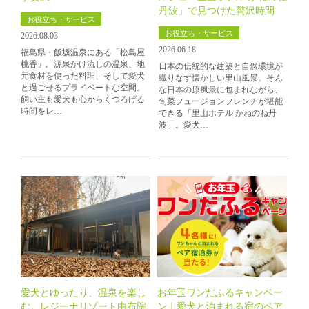
丹波」で見つけた贅沢時間
お役立ち・サービス
お役立ち・サービス
2026.08.03
2026.06.18
福島県・飯坂温泉にある「松島屋
桃香」。源泉かけ流しの温泉、地
日本の伝統的な建築と自然環境が
元食材を使った料理、そして愛犬
織りなす懐かしい里山風景。そん
と過ごせるプライベートな空間。
な日本の原風景に包まれながら、
飼い主も愛犬も心からくつろげる
旬菜フュージョンフレンチが堪能
時間をレ…
できる「里山ホテル かねのね丹
波」。愛犬…
愛犬とゆったり、温泉を楽し
お年玉ワンだふるキャンペー
む。レジーナリゾート由布院
ン｜愛犬と泊まれる宿のペア