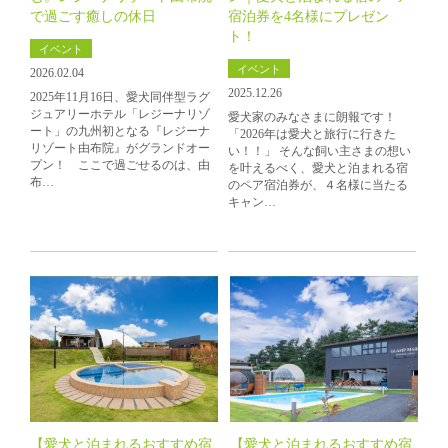
で過ごす癒しの休日
宿泊券を4名様にプレゼン
ト！
イベント
イベント
2026.02.04
2025.12.26
2025年11月16日、愛犬同伴型ラグ
ジュアリーホテル「レジーナリゾ
愛犬家のみなさまに朗報です！
ート」の九州初となる『レジーナ
「2026年は愛犬と旅行に行きた
リゾート由布院』がグランドオー
い！！」 そんな飼い主さまの想い
プン！ ここで過ごせるのは、由
を叶えるべく、愛犬と泊まれる宿
布…
のペア宿泊券が、４名様に当たる
キャン…
【愛犬と泊まれるおすすめ宿
【愛犬と泊まれるおすすめ宿