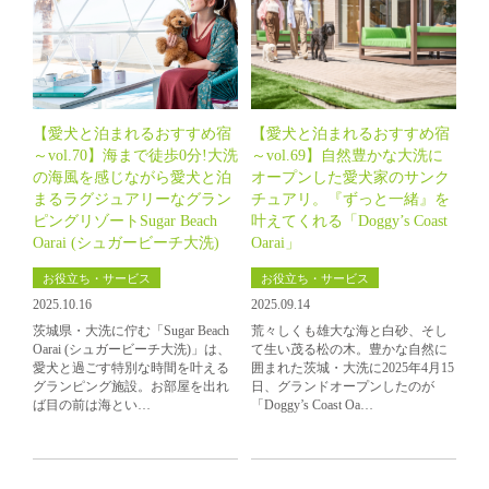
【愛犬と泊まれるおすすめ宿
【愛犬と泊まれるおすすめ宿
～vol.70】海まで徒歩0分!大洗
～vol.69】自然豊かな大洗に
の海風を感じながら愛犬と泊
オープンした愛犬家のサンク
まるラグジュアリーなグラン
チュアリ。『ずっと一緒』を
ピングリゾートSugar Beach
叶えてくれる「Doggy’s Coast
Oarai (シュガービーチ大洗)
Oarai」
お役立ち・サービス
お役立ち・サービス
2025.10.16
2025.09.14
茨城県・大洗に佇む「Sugar Beach
荒々しくも雄大な海と白砂、そし
Oarai (シュガービーチ大洗)」は、
て生い茂る松の木。豊かな自然に
愛犬と過ごす特別な時間を叶える
囲まれた茨城・大洗に2025年4月15
グランピング施設。お部屋を出れ
日、グランドオープンしたのが
ば目の前は海とい…
「Doggy’s Coast Oa…