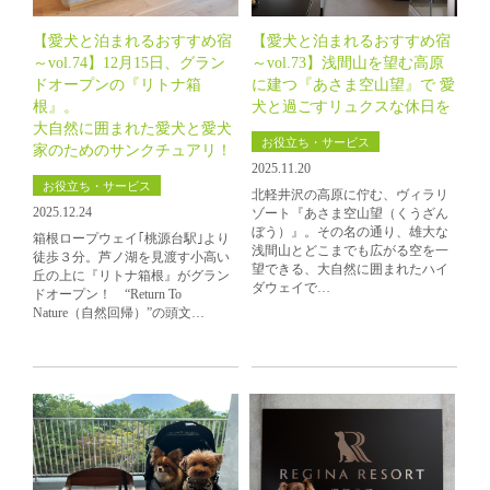
【愛犬と泊まれるおすすめ宿
【愛犬と泊まれるおすすめ宿
～vol.74】12月15日、グラン
～vol.73】浅間山を望む高原
ドオープンの『リトナ箱
に建つ『あさま空山望』で 愛
根』。
犬と過ごすリュクスな休日を
大自然に囲まれた愛犬と愛犬
お役立ち・サービス
家のためのサンクチュアリ！
2025.11.20
お役立ち・サービス
北軽井沢の高原に佇む、ヴィラリ
2025.12.24
ゾート『あさま空山望（くうざん
ぼう）』。その名の通り、雄大な
箱根ロープウェイ｢桃源台駅｣より
浅間山とどこまでも広がる空を一
徒歩３分。芦ノ湖を見渡す小高い
望できる、大自然に囲まれたハイ
丘の上に『リトナ箱根』がグラン
ダウェイで…
ドオープン！ “Return To
Nature（自然回帰）”の頭文…