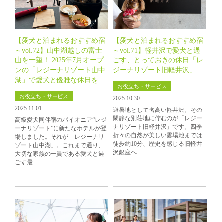
【愛犬と泊まれるおすすめ宿
【愛犬と泊まれるおすすめ宿
～vol.72】山中湖越しの富士
～vol.71】軽井沢で愛犬と過
山を一望！ 2025年7月オープ
ごす、とっておきの休日「レ
ンの「レジーナリゾート山中
ジーナリゾート旧軽井沢」
湖」で愛犬と優雅な休日を
お役立ち・サービス
お役立ち・サービス
2025.10.30
2025.11.01
避暑地として名高い軽井沢。その
閑静な別荘地に佇むのが「レジー
高級愛犬同伴宿のパイオニア“レジ
ナリゾート旧軽井沢」です。四季
ーナリゾート”に新たなホテルが登
折々の自然が美しい雲場池までは
場しました。それが「レジーナリ
徒歩約10分、歴史を感じる旧軽井
ゾート山中湖」。これまで通り、
沢銀座へ…
大切な家族の一員である愛犬と過
ごす最…