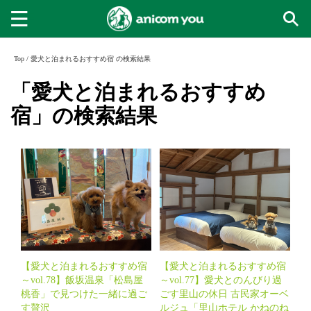
Top
/
愛犬と泊まれるおすすめ宿 の検索結果
「愛犬と泊まれるおすすめ
宿」の検索結果
【愛犬と泊まれるおすすめ宿
【愛犬と泊まれるおすすめ宿
～vol.78】飯坂温泉「松島屋
～vol.77】愛犬とのんびり過
桃香」で見つけた一緒に過ご
ごす里山の休日 古民家オーベ
す贅沢
ルジュ「里山ホテル かねのね