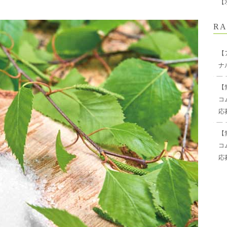
【
RA
【
ナ
【
コ
応
【
コ
応