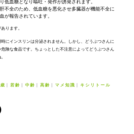
り低血糖となり嘔吐・発作が誘発されます。
肝不全のため、低血糖を悪化させ多臓器が機能不全に
血が報告されています。
があります。
謝時にインスリンは分泌されません。しかし、どうぶつさんに
い危険な食品です。ちょっとした不注意によってどうぶつさん
ね。
0歳
若齢
中齢
高齢
マメ知識
キシリトール