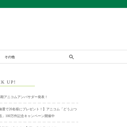
その他
CK UP!
6期アニコムアンバサダー発表！
抽選で20名様にプレゼント！】アニコム「どうぶつ
活」100万件記念キャンペーン開催中