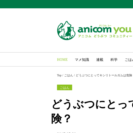
HOME
マメ知識
連載
科学
ごは
Top
/
ごはん
/
どうぶつにとってキシリトールガムは危険
ごはん
どうぶつにとっ
険？