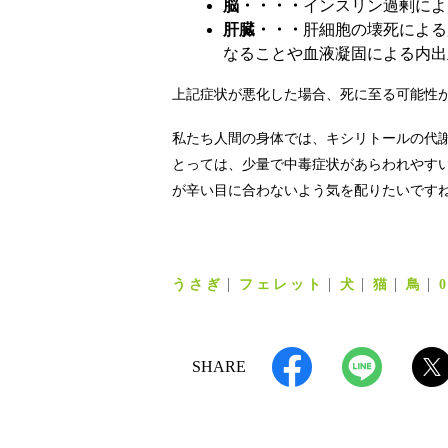
脳・・・・
インスリン過剰によ
肝臓・・・
肝細胞の壊死による
なることや血液凝固による内出
上記症状が悪化した場合、死に至る可能性
私たち人間の身体では、キシリトールの代
とっては、少量で中毒症状があらわれやす
が辛い目に合わないよう気を配りたいです
うさぎ
フェレット
犬
猫
鳥
SHARE