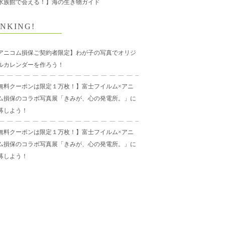
水族館で会える！】海の生き物ガイド
NKING!
アニコム損保ご契約者限定】わが子の写真でオリジ
ルカレンダーを作ろう！
無料クーポンは限定１万枚！】富士フイルム×アニ
ム損保のコラボ写真展「きみが、心の発電所。」に
募しよう！
無料クーポンは限定１万枚！】富士フイルム×アニ
ム損保のコラボ写真展「きみが、心の発電所。」に
募しよう！