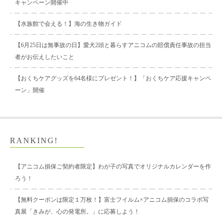
キャンペーン開催中
【水族館で会える！】海の生き物ガイド
【6月25日は無事故の日】愛犬2頭と暮らすアニコムの賠償責任事故の担当
者がお伝えしたいこと
【おくちケアグッズを64名様にプレゼント！】「おくちケア応援キャンペ
ーン」開催
RANKING!
【アニコム損保ご契約者限定】わが子の写真でオリジナルカレンダーを作
ろう！
【無料クーポンは限定１万枚！】富士フイルム×アニコム損保のコラボ写
真展「きみが、心の発電所。」に応募しよう！