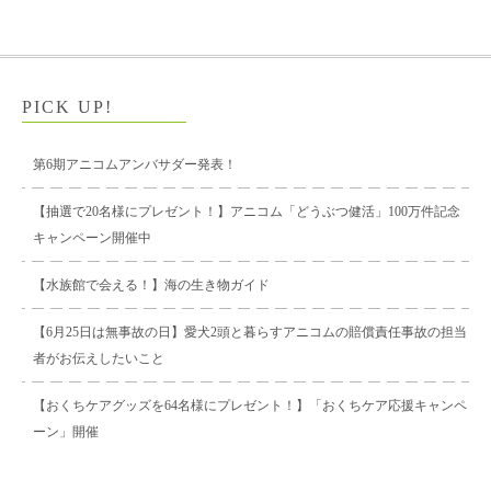
PICK UP!
第6期アニコムアンバサダー発表！
【抽選で20名様にプレゼント！】アニコム「どうぶつ健活」100万件記念
キャンペーン開催中
【水族館で会える！】海の生き物ガイド
【6月25日は無事故の日】愛犬2頭と暮らすアニコムの賠償責任事故の担当
者がお伝えしたいこと
【おくちケアグッズを64名様にプレゼント！】「おくちケア応援キャンペ
ーン」開催