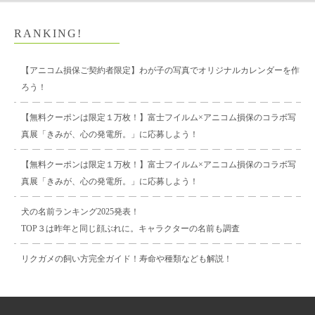
RANKING!
【アニコム損保ご契約者限定】わが子の写真でオリジナルカレンダーを作
ろう！
【無料クーポンは限定１万枚！】富士フイルム×アニコム損保のコラボ写
真展「きみが、心の発電所。」に応募しよう！
【無料クーポンは限定１万枚！】富士フイルム×アニコム損保のコラボ写
真展「きみが、心の発電所。」に応募しよう！
犬の名前ランキング2025発表！
TOP３は昨年と同じ顔ぶれに。キャラクターの名前も調査
リクガメの飼い方完全ガイド！寿命や種類なども解説！