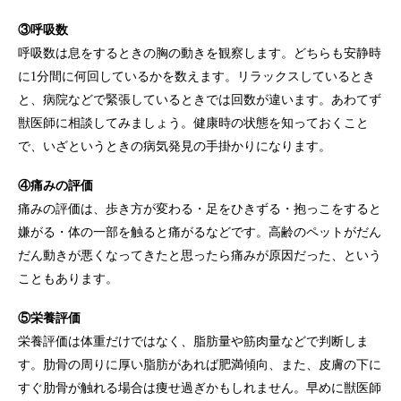
③呼吸数
呼吸数は息をするときの胸の動きを観察します。どちらも安静時
に1分間に何回しているかを数えます。リラックスしているとき
と、病院などで緊張しているときでは回数が違います。あわてず
獣医師に相談してみましょう。健康時の状態を知っておくこと
で、いざというときの病気発見の手掛かりになります。
④痛みの評価
痛みの評価は、歩き方が変わる・足をひきずる・抱っこをすると
嫌がる・体の一部を触ると痛がるなどです。高齢のペットがだん
だん動きが悪くなってきたと思ったら痛みが原因だった、という
こともあります。
⑤栄養評価
栄養評価は体重だけではなく、脂肪量や筋肉量などで判断しま
す。肋骨の周りに厚い脂肪があれば肥満傾向、また、皮膚の下に
すぐ肋骨が触れる場合は痩せ過ぎかもしれません。早めに獣医師