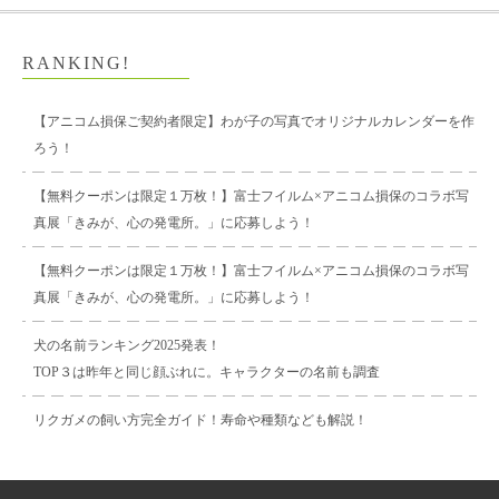
RANKING!
【アニコム損保ご契約者限定】わが子の写真でオリジナルカレンダーを作
ろう！
【無料クーポンは限定１万枚！】富士フイルム×アニコム損保のコラボ写
真展「きみが、心の発電所。」に応募しよう！
【無料クーポンは限定１万枚！】富士フイルム×アニコム損保のコラボ写
真展「きみが、心の発電所。」に応募しよう！
犬の名前ランキング2025発表！
TOP３は昨年と同じ顔ぶれに。キャラクターの名前も調査
リクガメの飼い方完全ガイド！寿命や種類なども解説！