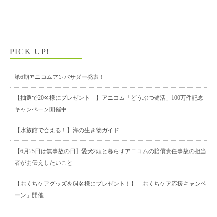
PICK UP!
第6期アニコムアンバサダー発表！
【抽選で20名様にプレゼント！】アニコム「どうぶつ健活」100万件記念
キャンペーン開催中
【水族館で会える！】海の生き物ガイド
【6月25日は無事故の日】愛犬2頭と暮らすアニコムの賠償責任事故の担当
者がお伝えしたいこと
【おくちケアグッズを64名様にプレゼント！】「おくちケア応援キャンペ
ーン」開催