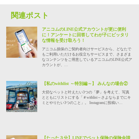
関連ポスト
アニコムのLINE公式アカウントが更に便利
に！アンケートに回答してわが子にピッタリ
な情報を受け取ろう！
アニコム損保のご契約者向けサービスから、どなたで
もご利用いただけるお役立ちサービスまで、さまざま
なコンテンツをご用意しているアニコムのLINE公式ア
カウントが、…
【私のwithlist ～特別編～】 みんなの場合②
大切なペットと叶えたい3つの「夢」を考えて、写真
とともにリストにする「＃withlist～さよならまでにキ
ミとやりたい3つのこと」。 Instagramに投稿い…
【たった３分】LINEでペット保険の保険金請