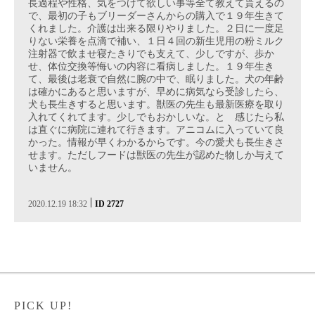
長過程や性格、気をつけて欲しい事等全て教えて貰えるの
で、最初の子もブリーダーさんからの購入で１９年生きて
くれました。介護は出来る限りやりました。２日に一度足
りない栄養を点滴で補い、１日４回の新生児用の粉ミルク
注射器で飲ませ寝たきりでも支えて、少しですが、歩か
せ、体位交換等悔いの内容に看病しました。１９年生き
て、最後は老衰で自然に腕の中で、眠りました。犬の年齢
は確かにあると思いますが、早めに病気なら受診したら、
犬も長生きすると思います。獣医の先生も最新医療を取り
入れてくれてます。少しでもおかしいな。と 感じたら私
は直ぐに病院に連れて行きます。アニコムに入っていて良
かった。情報が早くわかるからです。今の愛犬も長生きさ
せます。ただしフードは獣医の先生が認めた物しか与えて
いません。
|
2020.12.19 18:32
ID 2727
PICK UP!