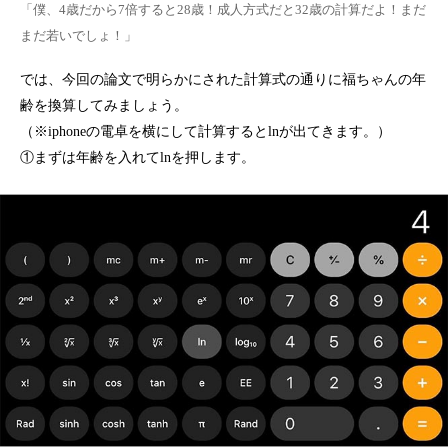
「僕、4歳だから7倍すると28歳！成人方式だと32歳の計算だよ！まだ
まだ若いでしょ！」
では、今回の論文で明らかにされた計算式の通りに福ちゃんの年
齢を換算してみましょう。
（※iphoneの電卓を横にして計算するとlnが出てきます。）
①まずは年齢を入れてlnを押します。