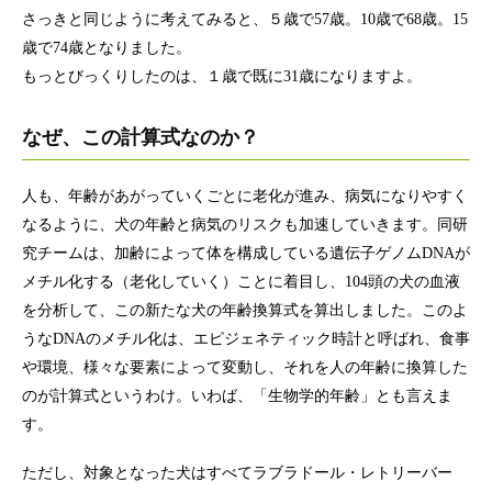
さっきと同じように考えてみると、５歳で57歳。10歳で68歳。15
歳で74歳となりました。
もっとびっくりしたのは、１歳で既に31歳になりますよ。
なぜ、この計算式なのか？
人も、年齢があがっていくごとに老化が進み、病気になりやすく
なるように、犬の年齢と病気のリスクも加速していきます。同研
究チームは、加齢によって体を構成している遺伝子ゲノムDNAが
メチル化する（老化していく）ことに着目し、104頭の犬の血液
を分析して、この新たな犬の年齢換算式を算出しました。このよ
うなDNAのメチル化は、エピジェネティック時計と呼ばれ、食事
や環境、様々な要素によって変動し、それを人の年齢に換算した
のが計算式というわけ。いわば、「生物学的年齢」とも言えま
す。
ただし、対象となった犬はすべてラブラドール・レトリーバー