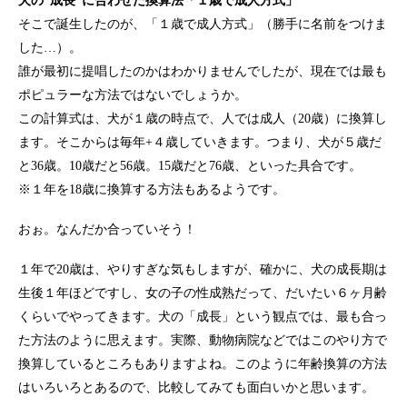
犬の“成長”に合わせた換算法「１歳で成人方式」
そこで誕生したのが、「１歳で成人方式」（勝手に名前をつけま
した…）。
誰が最初に提唱したのかはわかりませんでしたが、現在では最も
ポピュラーな方法ではないでしょうか。
この計算式は、犬が１歳の時点で、人では成人（20歳）に換算し
ます。そこからは毎年+４歳していきます。つまり、犬が５歳だ
と36歳。10歳だと56歳。15歳だと76歳、といった具合です。
※１年を18歳に換算する方法もあるようです。
おぉ。なんだか合っていそう！
１年で20歳は、やりすぎな気もしますが、確かに、犬の成長期は
生後１年ほどですし、女の子の性成熟だって、だいたい６ヶ月齢
くらいでやってきます。犬の「成長」という観点では、最も合っ
た方法のように思えます。実際、動物病院などではこのやり方で
換算しているところもありますよね。このように年齢換算の方法
はいろいろとあるので、比較してみても面白いかと思います。