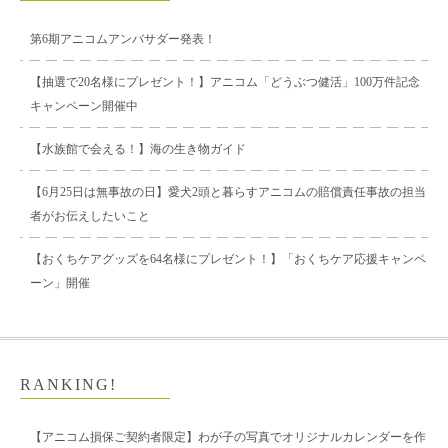
第6期アニコムアンバサダー発表！
【抽選で20名様にプレゼント！】アニコム「どうぶつ健活」100万件記念
キャンペーン開催中
【水族館で会える！】海の生き物ガイド
【6月25日は無事故の日】愛犬2頭と暮らすアニコムの賠償責任事故の担当
者がお伝えしたいこと
【おくちケアグッズを64名様にプレゼント！】「おくちケア応援キャンペ
ーン」開催
RANKING!
【アニコム損保ご契約者限定】わが子の写真でオリジナルカレンダーを作