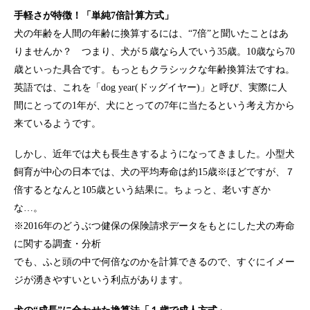
手軽さが特徴！「単純7倍計算方式」
犬の年齢を人間の年齢に換算するには、“7倍”と聞いたことはあ
りませんか？ つまり、犬が５歳なら人でいう35歳。10歳なら70
歳といった具合です。もっともクラシックな年齢換算法ですね。
英語では、これを「dog year(ドッグイヤー)」と呼び、実際に人
間にとっての1年が、犬にとっての7年に当たるという考え方から
来ているようです。
しかし、近年では犬も長生きするようになってきました。小型犬
飼育が中心の日本では、犬の平均寿命は約15歳※ほどですが、７
倍するとなんと105歳という結果に。ちょっと、老いすぎか
な…。
※2016年のどうぶつ健保の保険請求データをもとにした犬の寿命
に関する調査・分析
でも、ふと頭の中で何倍なのかを計算できるので、すぐにイメー
ジが湧きやすいという利点があります。