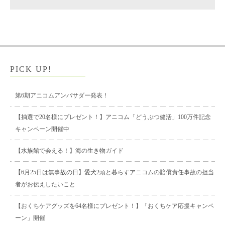
PICK UP!
第6期アニコムアンバサダー発表！
【抽選で20名様にプレゼント！】アニコム「どうぶつ健活」100万件記念
キャンペーン開催中
【水族館で会える！】海の生き物ガイド
【6月25日は無事故の日】愛犬2頭と暮らすアニコムの賠償責任事故の担当
者がお伝えしたいこと
【おくちケアグッズを64名様にプレゼント！】「おくちケア応援キャンペ
ーン」開催