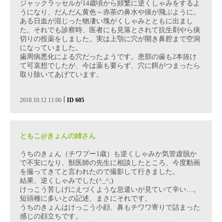
ジャックラッセルが14歳頃から頻繁に逆くしゃみをするよ
うになり、だんだん黄色～赤茶の鼻水や痰が飛ぶように。
ある日血が混じった物凄い塊がくしゃみとともに出まし
た。それでも診察時、医者にも見落とされて抗生剤やら痰
切りの投薬をしました。実は上顎に穴が開き鼻腔まで空洞
になっていました。
歯周病悪化による穴だったようです。患部の歯も2本抜け
て可哀想でしたが、今は薬も要らず、穴に餌がつまったら
取り除いてあげています。
|
2018.10.12 11:00
ID 605
ともこ@きょんの姉さん
うちのきょん（チワプー1歳）も逆くしゃみか気管虚脱か
で不安になり、獣医師の先生に相談したところ、今度動画
を撮ってきてと言われたので撮影して行きました。
結果、逆くしゃみでした(^_^;)
けっこう苦しげにえづくような息遣いが見ていて辛い…。
短頭種に多いとの記述、まさにそれです。
うちのきょんはけっこう小顔、鼻もチワワ寄りで詰まった
感じの顔立ちです。