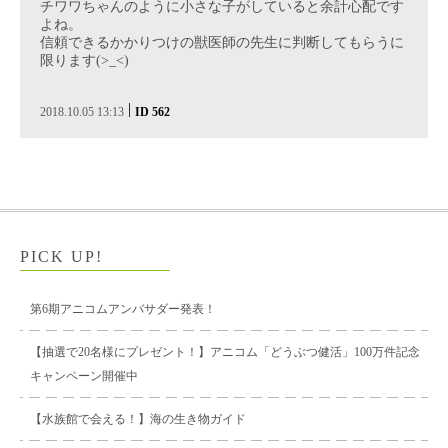
チワワちゃんのように小さな子がしていると余計心配です
よね。
信頼できるかかりつけの獣医師の先生に判断してもらうに
限ります(>_<)
|
2018.10.05 13:13
ID 562
PICK UP!
第6期アニコムアンバサダー発表！
【抽選で20名様にプレゼント！】アニコム「どうぶつ健活」100万件記念
キャンペーン開催中
【水族館で会える！】海の生き物ガイド