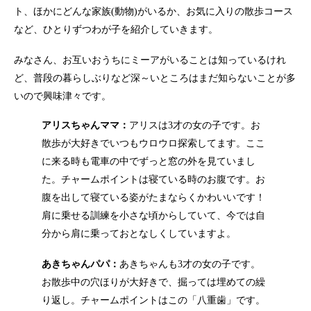
ト、ほかにどんな家族(動物)がいるか、お気に入りの散歩コース
など、ひとりずつわが子を紹介していきます。
みなさん、お互いおうちにミーアがいることは知っているけれ
ど、普段の暮らしぶりなど深～いところはまだ知らないことが多
いので興味津々です。
アリスちゃんママ：
アリスは3才の女の子です。お
散歩が大好きでいつもウロウロ探索してます。ここ
に来る時も電車の中でずっと窓の外を見ていまし
た。チャームポイントは寝ている時のお腹です。お
腹を出して寝ている姿がたまならくかわいいです！
肩に乗せる訓練を小さな頃からしていて、今では自
分から肩に乗っておとなしくしていますよ。
あきちゃんパパ：
あきちゃんも3才の女の子です。
お散歩中の穴ほりが大好きで、掘っては埋めての繰
り返し。チャームポイントはこの「八重歯」です。