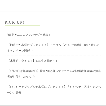
PICK UP!
第6期アニコムアンバサダー発表！
【抽選で20名様にプレゼント！】アニコム「どうぶつ健活」100万件記念
キャンペーン開催中
【水族館で会える！】海の生き物ガイド
【6月25日は無事故の日】愛犬2頭と暮らすアニコムの賠償責任事故の担当
者がお伝えしたいこと
【おくちケアグッズを64名様にプレゼント！】「おくちケア応援キャンペ
ーン」開催