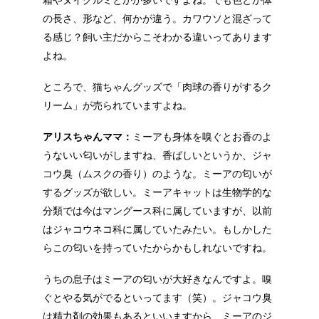
箱やヌイグルミとかが多いですよね。でも色とか体
の長さ、形など、何かが違う。カワウソと混ざって
る感じ？飼い主だからこそわかる違いってあります
よね。
ところで、猫ちゃんグッズで「肉球の香りがするク
リーム」が売られていますよね。
アリスちゃんママ：
ミーアも身体を嗅ぐとお香のよ
うないい匂いがしますね、香ばしいというか、ジャ
コウ臭（ムスクの香り）のような。ミーアの匂いが
するグッズが欲しい。ミーアキャットは生物学的な
分類では今はマングース科に属していますが、以前
はジャコウネコ科に属していたみたい。もしかした
らこの匂いを持っていたからかもしれないですね。
うちの息子はミーアの匂いが大好きなんですよ。嗅
ぐとやる気がでるといってます（笑）。ジャコウ臭
は精力剤の効果もあるといいますから、ミーアのジ