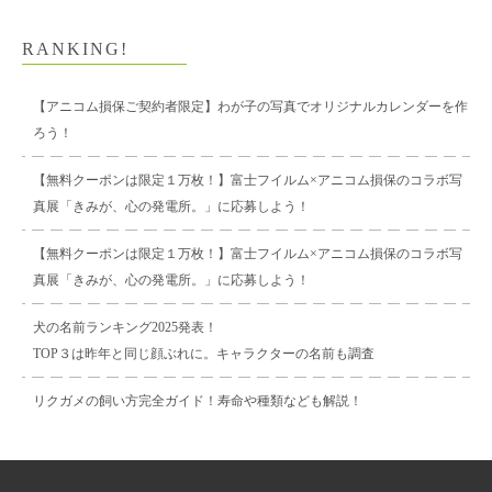
RANKING!
【アニコム損保ご契約者限定】わが子の写真でオリジナルカレンダーを作
ろう！
【無料クーポンは限定１万枚！】富士フイルム×アニコム損保のコラボ写
真展「きみが、心の発電所。」に応募しよう！
【無料クーポンは限定１万枚！】富士フイルム×アニコム損保のコラボ写
真展「きみが、心の発電所。」に応募しよう！
犬の名前ランキング2025発表！
TOP３は昨年と同じ顔ぶれに。キャラクターの名前も調査
リクガメの飼い方完全ガイド！寿命や種類なども解説！