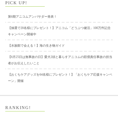
PICK UP!
第6期アニコムアンバサダー発表！
【抽選で20名様にプレゼント！】アニコム「どうぶつ健活」100万件記念
キャンペーン開催中
【水族館で会える！】海の生き物ガイド
【6月25日は無事故の日】愛犬2頭と暮らすアニコムの賠償責任事故の担当
者がお伝えしたいこと
【おくちケアグッズを64名様にプレゼント！】「おくちケア応援キャンペ
ーン」開催
RANKING!