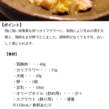
【ポイント】
熱に強い栄養素を持つカリフラワーに、加熱により甘みの増す大
根と、鶏肉をまぜ卵でとじました。調味料がなくても十分、おい
しく感じられます。
【食材】
・鶏胸肉・・・40g
・カリフラワー・・・15g
・大根・・・20g
・卵・・・1個
・豆乳・・・10ml
・オリーブオイル（炒め用）・・・少々
・スプラウト（飾り用）・・・適量
※132kcal／食材あたり