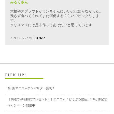
みるくさん
大根やスプラウトがワンちゃんにいいとは知らなかった。
残さず食べてくれてまだ催促するくらいでビックリしま
す。
クリスマスには是非作ってあげたいと思っています
|
2021.12.05 22:29
ID 3632
PICK UP!
第6期アニコムアンバサダー発表！
【抽選で20名様にプレゼント！】アニコム「どうぶつ健活」100万件記念
キャンペーン開催中