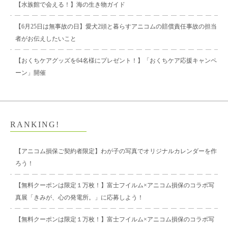
【水族館で会える！】海の生き物ガイド
【6月25日は無事故の日】愛犬2頭と暮らすアニコムの賠償責任事故の担当
者がお伝えしたいこと
【おくちケアグッズを64名様にプレゼント！】「おくちケア応援キャンペ
ーン」開催
RANKING!
【アニコム損保ご契約者限定】わが子の写真でオリジナルカレンダーを作
ろう！
【無料クーポンは限定１万枚！】富士フイルム×アニコム損保のコラボ写
真展「きみが、心の発電所。」に応募しよう！
【無料クーポンは限定１万枚！】富士フイルム×アニコム損保のコラボ写