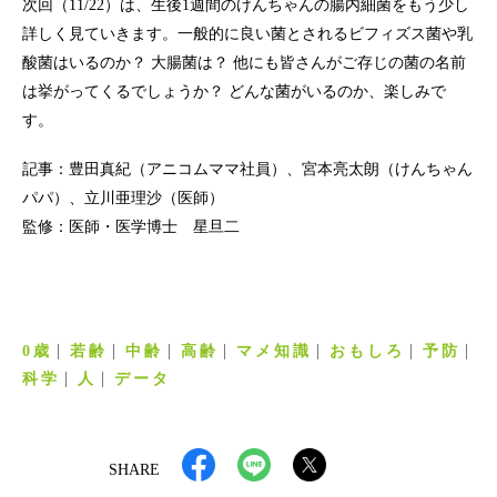
次回（11/22）は、生後1週間のけんちゃんの腸内細菌をもう少し
詳しく見ていきます。一般的に良い菌とされるビフィズス菌や乳
酸菌はいるのか？ 大腸菌は？ 他にも皆さんがご存じの菌の名前
は挙がってくるでしょうか？ どんな菌がいるのか、楽しみで
す。
記事：豊田真紀（アニコムママ社員）、宮本亮太朗（けんちゃん
パパ）、立川亜理沙（医師）
監修：医師・医学博士 星旦二
0歳
若齢
中齢
高齢
マメ知識
おもしろ
予防
科学
人
データ
SHARE