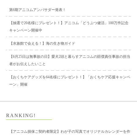
第6期アニコムアンバサダー発表！
【抽選で20名様にプレゼント！】アニコム「どうぶつ健活」100万件記念
キャンペーン開催中
【水族館で会える！】海の生き物ガイド
【6月25日は無事故の日】愛犬2頭と暮らすアニコムの賠償責任事故の担当
者がお伝えしたいこと
【おくちケアグッズを64名様にプレゼント！】「おくちケア応援キャンペ
ーン」開催
RANKING!
【アニコム損保ご契約者限定】わが子の写真でオリジナルカレンダーを作