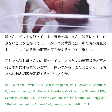
皆さん、ペットを飼っているご家族の赤ちゃんにはアレルギ－が
少ないことをご存じでしょうか。その背景には、私たちのお腹の
中に共生している腸内細菌の存在があるのです（※1）。
赤ちゃんはお母さんのお腹の中では、まったくの無菌状態と言わ
れる羊水に守られています。一体いつから、またどこから、赤ち
ゃんに腸内細菌が定着するのでしょうか。
※1 Suzanne Havstad, MA, Ganesa Wegienka, PhD, Edward M. Zoratti, M
D, Susan V. Lynch, PhD, Homer A. Boushey, MD, Charlotte Nicholas, MPH,
Dennis R. Ownby, MD, Christine Cole Johnson, PhD Journal of Allergy and
Clinical Immunology Volume 128, Issue 4, Pages 880-885.2011