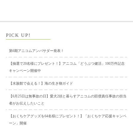
PICK UP!
第6期アニコムアンバサダー発表！
【抽選で20名様にプレゼント！】アニコム「どうぶつ健活」100万件記念
キャンペーン開催中
【水族館で会える！】海の生き物ガイド
【6月25日は無事故の日】愛犬2頭と暮らすアニコムの賠償責任事故の担当
者がお伝えしたいこと
【おくちケアグッズを64名様にプレゼント！】「おくちケア応援キャンペ
ーン」開催