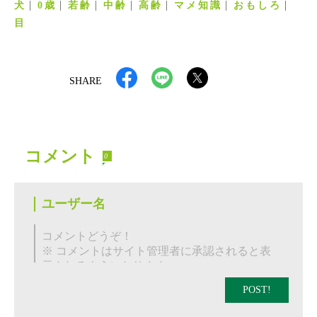
犬
0歳
若齢
中齢
高齢
マメ知識
おもしろ
目
SHARE
コメント
0
POST!