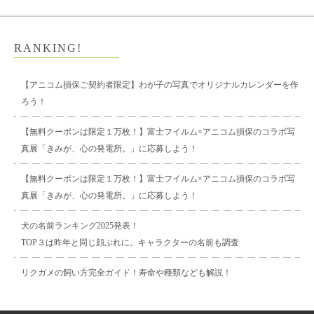
RANKING!
【アニコム損保ご契約者限定】わが子の写真でオリジナルカレンダーを作
ろう！
【無料クーポンは限定１万枚！】富士フイルム×アニコム損保のコラボ写
真展「きみが、心の発電所。」に応募しよう！
【無料クーポンは限定１万枚！】富士フイルム×アニコム損保のコラボ写
真展「きみが、心の発電所。」に応募しよう！
犬の名前ランキング2025発表！
TOP３は昨年と同じ顔ぶれに。キャラクターの名前も調査
リクガメの飼い方完全ガイド！寿命や種類なども解説！