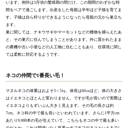
います。例外は3月頃の繁殖期の間だけ。この期間のわずかな時
間をペアで過ごします。出産をした母親は半年ほど子猫を育てま
す。子猫は自ら狩りができるようになったら母親の元から巣立ち
ます。
巣に関しては、ナキウサギやマーモットなどの獲物を捕らえたあ
と、その巣穴に住んでしまうことがあります。外に置かれたまま
の農機や古い小屋などの人工物に住むこともあり、住環境に関し
ては柔軟に対応するようです。
ネコの仲間で1番長い毛！
マヌルネコの体重はおよそ3～5㎏、体長は60㎝ほど。体の大きさ
はイエネコとほとんど変わりません。ですが毛が長いので実際は
イエネコよりもずいぶん大きく見えます。その毛の長さは約
7cm。ネコ科の中で最も長いといわれています。さらに1平方cm
あたり9,000本の毛が生えていて、こちらもネコの中で最も多い
のだとか。これは間違いなく世界一モフモフのネコといえるでし