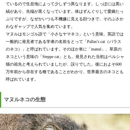
ているので生息地によって少しずつ異なります。しっぽには黒い
縞があり、先端が黒くなっています。体はずんぐりして愛嬌たっ
ぷりですが、なぜかいつも不機嫌に見える顔つきで、そのぶさか
わなギャップで人気を集めています。
マヌルはモンゴル語で「小さなヤマネコ」という意味。英語では
一般的に発見者である学者の名前をとって「Pallas’s cat（パラス
のネコ）」と呼ばれています。そのほか単に「manul」、草原の
ネコという意味の「Steppe cat」とも。発見された当初はペルシャ
猫の祖先と考えられていましたが、誤りでした。後におよそ600
万年前から存在する種であることがわかり、世界最古のネコとも
呼ばれています。
マヌルネコの生態