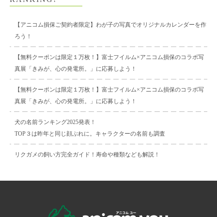
【アニコム損保ご契約者限定】わが子の写真でオリジナルカレンダーを作
ろう！
【無料クーポンは限定１万枚！】富士フイルム×アニコム損保のコラボ写
真展「きみが、心の発電所。」に応募しよう！
【無料クーポンは限定１万枚！】富士フイルム×アニコム損保のコラボ写
真展「きみが、心の発電所。」に応募しよう！
犬の名前ランキング2025発表！
TOP３は昨年と同じ顔ぶれに。キャラクターの名前も調査
リクガメの飼い方完全ガイド！寿命や種類なども解説！