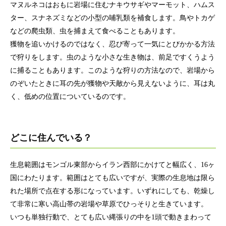
マヌルネコはおもに岩場に住むナキウサギやマーモット、ハムス
ター、スナネズミなどの小型の哺乳類を補食します。鳥やトカゲ
などの爬虫類、虫を捕まえて食べることもあります。
獲物を追いかけるのではなく、忍び寄って一気にとびかかる方法
で狩りをします。虫のような小さな生き物は、前足ですくうよう
に捕ることもあります。このような狩りの方法なので、岩場から
のぞいたときに耳の先が獲物や天敵から見えないように、耳は丸
く、低めの位置についているのです。
どこに住んでいる？
生息範囲はモンゴル東部からイラン西部にかけてと幅広く、16ヶ
国にわたります。範囲はとても広いですが、実際の生息地は限ら
れた場所で点在する形になっています。いずれにしても、乾燥し
て非常に寒い高山帯の岩場や草原でひっそりと生きています。
いつも単独行動で、とても広い縄張りの中を1頭で動きまわって