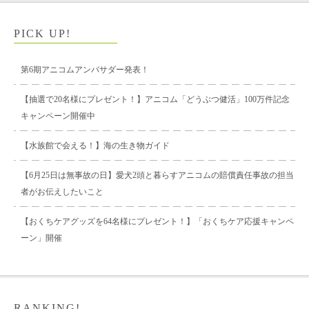
PICK UP!
第6期アニコムアンバサダー発表！
【抽選で20名様にプレゼント！】アニコム「どうぶつ健活」100万件記念
キャンペーン開催中
【水族館で会える！】海の生き物ガイド
【6月25日は無事故の日】愛犬2頭と暮らすアニコムの賠償責任事故の担当
者がお伝えしたいこと
【おくちケアグッズを64名様にプレゼント！】「おくちケア応援キャンペ
ーン」開催
RANKING!