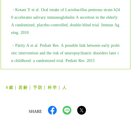
・Kotani Y et al. Oral intake of Lactobacillus pentosus strain b24
0 accelerates salivary immunoglobulin A secretion in the elderly:
A randomized, placebo-controlled, double-blind trial. Immun Ag
eing. 2010
・Pärtty A et al. Pediatr Res. A possible link between early probi
otic intervention and the risk of neuropsychiatric disorders later i
n childhood: a randomized trial. Pediatr Res. 2015
0歳
若齢
予防
科学
人
SHARE