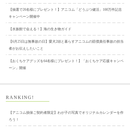
【抽選で20名様にプレゼント！】アニコム「どうぶつ健活」100万件記念
キャンペーン開催中
【水族館で会える！】海の生き物ガイド
【6月25日は無事故の日】愛犬2頭と暮らすアニコムの賠償責任事故の担当
者がお伝えしたいこと
【おくちケアグッズを64名様にプレゼント！】「おくちケア応援キャンペ
ーン」開催
RANKING!
【アニコム損保ご契約者限定】わが子の写真でオリジナルカレンダーを作
ろう！