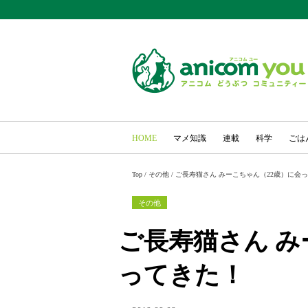
HOME
マメ知識
連載
科学
ごは
Top
/
その他
/
ご長寿猫さん みーこちゃん（22歳）に会
その他
ご長寿猫さん み
ってきた！