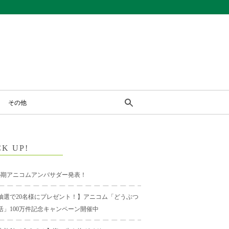
その他
CK UP!
6期アニコムアンバサダー発表！
抽選で20名様にプレゼント！】アニコム「どうぶつ
活」100万件記念キャンペーン開催中