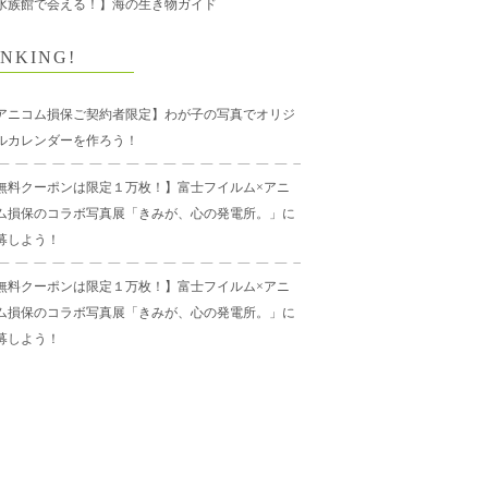
水族館で会える！】海の生き物ガイド
NKING!
アニコム損保ご契約者限定】わが子の写真でオリジ
ルカレンダーを作ろう！
無料クーポンは限定１万枚！】富士フイルム×アニ
ム損保のコラボ写真展「きみが、心の発電所。」に
募しよう！
無料クーポンは限定１万枚！】富士フイルム×アニ
ム損保のコラボ写真展「きみが、心の発電所。」に
募しよう！