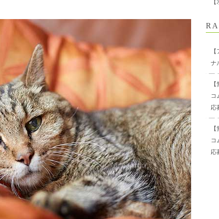
【
RA
【
ナ
【
コ
応
【
コ
応