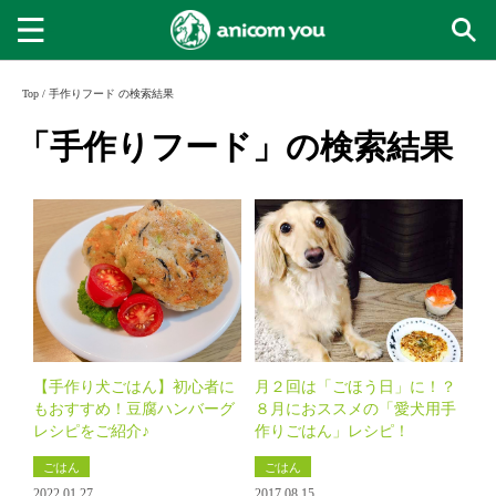
Top
/
手作りフード の検索結果
「手作りフード」の検索結果
【手作り犬ごはん】初心者に
月２回は「ごほう日」に！？
もおすすめ！豆腐ハンバーグ
８月におススメの「愛犬用手
レシピをご紹介♪
作りごはん」レシピ！
ごはん
ごはん
2022.01.27
2017.08.15