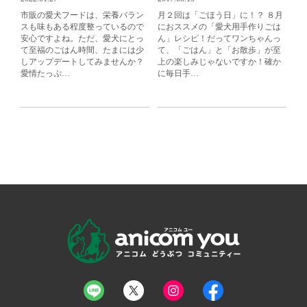
市販の愛犬フードは、栄養バラン
月２回は「ごほう日」に！？ ８月
スも味もある程度整っているので
におススメの「愛犬用手作りごは
安心ですよね。ただ、愛犬にとっ
ん」レシピ！だってワンちゃんっ
て至福のごはん時間、たまには少
て、「ごはん」と「お散歩」が至
しアップデートしてみませんか？
上の楽しみじゃないですか！確か
愛情たっぷ…
に毎日手…