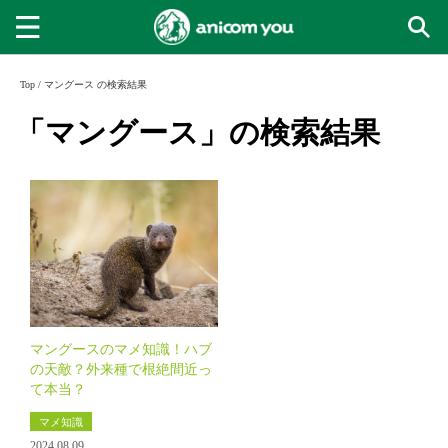
Top
/
マングース の検索結果
「マングース」の検索結果
マングースのマメ知識！ハブ
の天敵？外来種で根絶間近っ
て本当？
マメ知識
2024.08.09