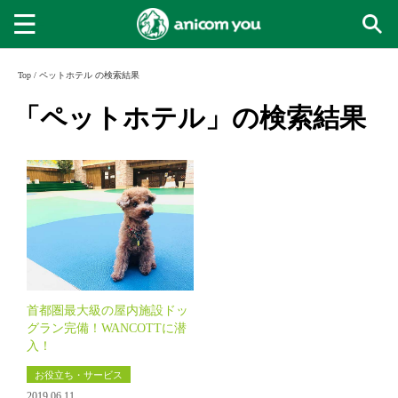
Top
/
ペットホテル の検索結果
「ペットホテル」の検索結果
首都圏最大級の屋内施設ドッ
グラン完備！WANCOTTに潜
入！
お役立ち・サービス
2019.06.11